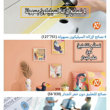
4 نصائح لإزالة السيليكون بسهولة
(127٬751)
نصائح للتعليق دون حفر الجدار
(56٬030)