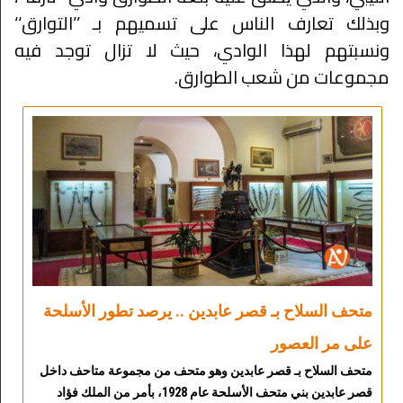
وبذلك تعارف الناس على تسميهم بـ ’’التوارق‘‘
ونسبتهم لهذا الوادي، حيث لا تزال توجد فيه
مجموعات من شعب الطوارق.
متحف السلاح بـ قصر عابدين .. يرصد تطور الأسلحة
على مر العصور
متحف السلاح بـ قصر عابدين وهو متحف من مجموعة متاحف داخل
قصر عابدين بني متحف الأسلحة عام 1928، بأمر من الملك فؤاد