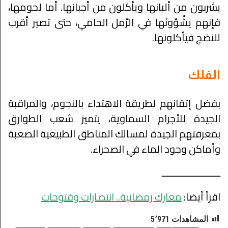
يشربون من ألبانها ويأكلون من أجبانها. أما لحومها،
فإنهم يشْوُونَها في الرَّمل الحامي، حتى تصير أقرب
للنضج فيأكلونها.
الفلك
بفضل إتقانهم لطريقة الاهتداء بالنجوم، والمراقبة
الجيدة للأجرام السماوية، يتميز شعب الطوارق
بمعرفتهم الجيدة لمسالك المناطق الطبيعية الصعبة
وأماكن وجود الماء في الصحراء.
ـــــــــــــــــــــــ
اقرأ أيضا:
معارك رمضانية.. انتصارات وفتوحات
المشاهدات
5٬971