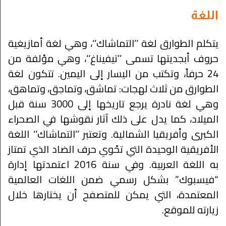
اللغة
يتكلم الطوارق لغة ’’التماشاك‘‘، وهي لغة أمازيغية
حروف أبجديتها تسمى ’’تيفيناغ‘‘، وهي مؤلفة من
24 حرفاً، وتكتب من اليسار إلى اليمين. تتكون لغة
الطوارق من ثلاث لهجات: تماشق، وتماجق، وتماهق،
وهي لغة نادرة يرجع تاريخها إلى 3000 سنة قبل
الميلاد، كما يدل على ذلك آثار نقوشها في الصحراء
الكبرى وأفريقيا الشمالية. وتعتبر ’’التماشاك‘‘ اللغة
الأفريقية الوحيدة التي تحْوي حرف الضاد الذي تمتاز
به اللغة العربية. وفي سنة 2016 اعتمدتها إدارة
“فيسبوك” بشكل رسمي ضمن اللغات العالمية
المعتمدة، التي يمكن للمتصفح أن يختارها خلال
زيارته للموقع.