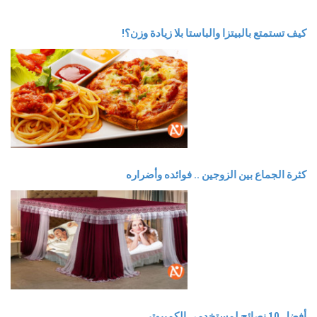
كيف تستمتع بالبيتزا والباستا بلا زيادة وزن؟!
كثرة الجماع بين الزوجين .. فوائده وأضراره
أفضل 10 نصائح لمستخدمي الكمبيوتر