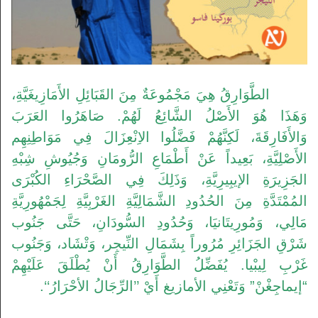
الطَّوَارِقُ هِيَ مَجْمُوعَةٌ مِنَ القَبَائِلِ الأَمَازِيغَيَّةِ،
وَهَذَا هُوَ الأَصْلُ الشَّائِعُ لَهُمْ. صَاهَرُوا العَرَبَ
وَالأَفَارِقَةَ، لَكِنَّهُمْ فَضَّلُوا الاِنْعِزَالَ فِي مَوَاطِنِهِم
الأَصْلِيَّةِ، بَعِيداً عَنْ أَطْمَاعِ الرُّومَانِ وَجُيُوشِ شِبْهِ
الجَزِيرَةِ الإيبِيرِيَّةِ، وَذَلِكَ فِي الصَّحْرَاءِ الكُبْرَى
المُمْتَدَّةِ مِنَ الحُدُودِ الشَّمَالِيَّةِ الغَرْبِيَّةِ لِجَمْهُورِيَّةِ
مَالِي، وَمُورِيتَانيَا، وَحُدُودِ السُّودَانِ، حَتَّى جَنُوب
شَرْقِ الجَزَائِرِ مُرُوراً بِشَمَالِ النِّيجِر، وَتْشَاد، وَجَنُوب
غَرْبِ لِيبْيا. يُفَضِّلُ الطَّوَارِقُ أَنْ يُطْلَقَ عَلَيْهِمْ
“إيماجِغْنْ” وَتَعْنِي الأمازيغ أَيْ ’’الرِّجَالُ الأحْرَارُ‘‘.