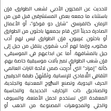
للحديث عن المخزون الأدبي لشعب الطوارق، فإن
باستثناء ما جمعه بعض المستشرقين قبل قرن من
الزمان، كالفرنسي ’’شارل دو فوكو‘‘، أو الأعمال
الصادرة حديثاً التي قام بجمعها باحثون من الطوارق
أو باحثون غربيون، فإن الطوارق ليس لهم أدب
مكتوب، وإنما لهم أدب شفوي ينتقل من جيل إلى
جيل بالمشافهة. أما عن ابداعهم في الموسيقى،
فإن شعب الطوارق تميز بآلات موسيقية خاصة بهم،
كآلة ’’إمزاد‘‘ التي أُدرِجت ضمن لائحة التراث العالمي
الثقافي اللَّامادي للإنسانية. وتَمْتَهِنُ طبقة الحرفيين
الحرف اليدوية، وتصنع السُّروج المعدنية والجلدية،
والصناديق ذات الزخارف الحديدية والنحاسية
المعقدة التي تستخدم لحمل الأمتعة، والسيوف
والحلي والمجوهرات المصنوعة من الذهب أو