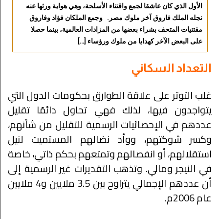
الأول الذي كان عاشقا لجمع واقتناء الأسلحة، وهي هواية ورثها عنه
نجله الملك فاروق آخر ملوك مصر. وجمع الملكان فؤاد وفاروق
مقتنيات المتحف بشراء بعضها من المزادات العالمية، بينما حصلا
على البعض الآخر كهدايا من ملوك ورؤساء […]
التعداد السكاني
غلب التوتر على علاقة الطوارق بحكومات الدول التي
يتواجدون فيها، لذلك فهي تحاول دائمًا تقليل
عددهم في الإحصائيات الرسمية للتقليل من شأنهم،
وكسر شوكتهم، ووأد نضالهم المستميت لنيل
استقلالهم، أو انفصالهم وتمتعهم بحكم ذاتي، خاصة
في النيجر ومالي. وتذهب التقديرات غير الرسمية إلى
أن عددهم الإجمالي يتراوح بين 3.5 ملايين و4 ملايين
عام 2006م.