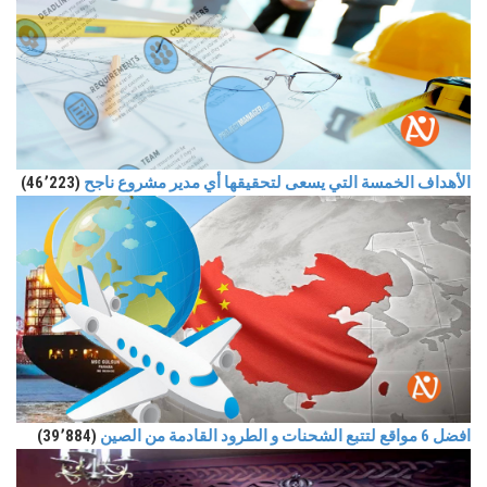
الأهداف الخمسة التي يسعى لتحقيقها أي مدير مشروع ناجح
(46٬223)
افضل 6 مواقع لتتبع الشحنات و الطرود القادمة من الصين
(39٬884)