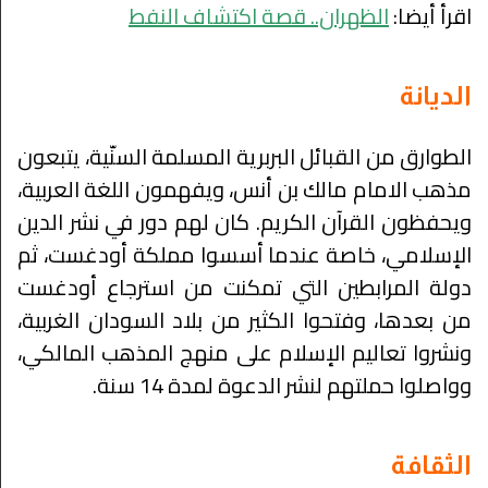
اقرأ أيضا:
الظهران.. قصة اكتشاف النفط
الديانة
الطوارق من القبائل البربرية المسلمة السنّية، يتبعون
مذهب الامام مالك بن أنس
، ويفهمون اللغة العربية،
ويحفظون القرآن الكريم. كان لهم دور في نشر الدين
الإسلامي، خاصة عندما أسسوا مملكة أودغست، ثم
دولة المرابطين التي تمكنت من استرجاع أودغست
من بعدها، وفتحوا الكثير من بلاد السودان الغربية،
ونشروا تعاليم الإسلام على منهج المذهب المالكي،
وواصلوا حملتهم لنشر الدعوة لمدة 14 سنة.
الثقافة