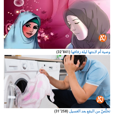
وصية أم لابنتها ليلة زفافها
(32٬841)
تخلّصْ من البقع بعد الغسيل
(31٬258)