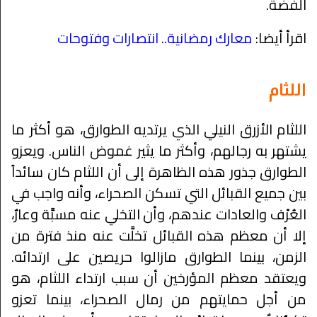
الفضة.
اقرأ أيضا:
معارك رمضانية.. انتصارات وفتوحات
اللثام
اللثام الأزرق النيلي الذي يرتديه الطوارق، هو أكثر ما
يشتهر به رجالهم، وأكثر ما يثير غموض الناس. ويعزو
الطوارق جذور هذه الظاهرة إلى أن اللثام كان سائداً
بين جميع القبائل التي تسكن الصحراء، وأنه واجب في
العُرْف والعادات عندهم، وأن التخلي عنه مسبَّة وعارٌ،
إلا أن معظم هذه القبائل تخلَّت عنه منذ فترة من
الزمن، بينما الطوارق مازالوا حريصين على ارتدائه.
ويعتقد معظم المؤرخين أن سبب ارتداء اللثام، هو
من أجل حمايتهم من رمال الصحراء، بينما تعزو