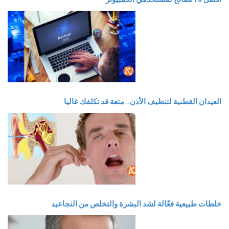
العيدان القطنية لتنظيف الأذن.. متعة قد تكلفك غاليا
خلطات طبيعية فعّالة لشد البشرة والتخلص من التجاعيد