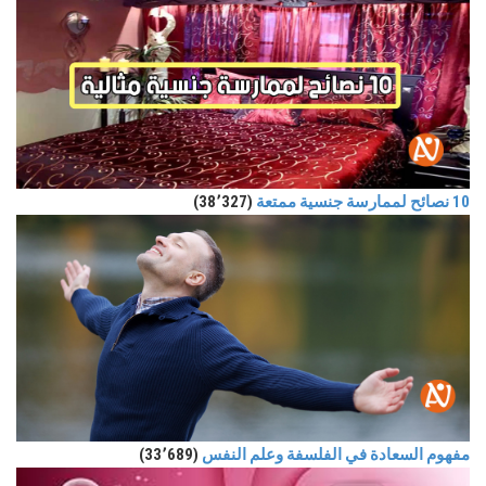
10 نصائح لممارسة جنسية ممتعة
(38٬327)
مفهوم السعادة في الفلسفة وعلم النفس
(33٬689)