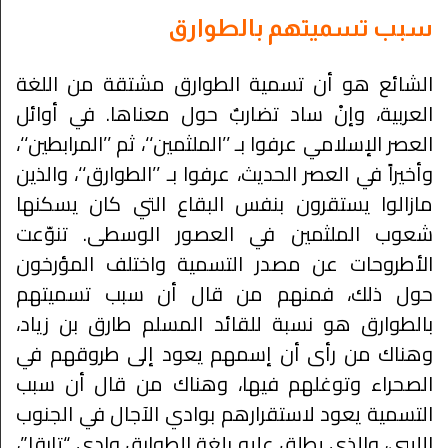
سبب تسميتهم بالطوارق
الشائع هو أن تسمية الطوارق مشتقة من اللغة
العربية، وإنْ ساد تضاربٌ حول معناها. في أوائل
العصر الإسلامي عرفوا بـ ’’الملثمين‘‘، ثم ’’المرابطين‘‘،
وأخيراً في العصر الحديث، عرفوا بـ ’’الطوارق‘‘، والذين
مازالوا يستقرون بنفس البقاع التي كان يسكنها
شعوب الملثمين في العصور الوسطى. تنوّعت
الأطروحات عن مصدر التسمية واختلف المؤرخون
حول ذلك، فمنهم من قال أن سبب تسميتهم
بالطوارق هو نسبة للقائد المسلم طارق بن زياد،
وهناك من رأى أن إسمهم يعود إلى طروقهم في
الصحراء وتوغلهم فيها، وهناك من قال أن سبب
التسمية يعود لاستقرارهم بوادي الآجال في الجنوب
الليبي، والذي يطلق عليه بلغة الطوارق وادي “تارقا”،