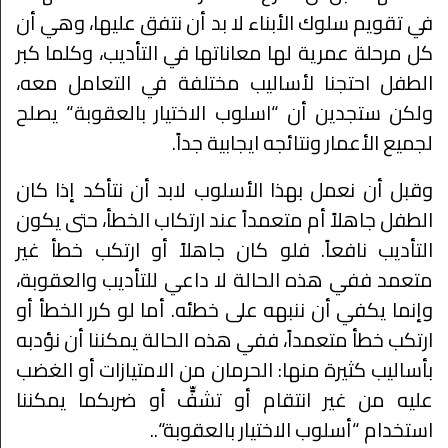
في تقويم سلوك الأبناء لا بد أن نتفق عليها، وهي أن
كل مرحلة عمرية لها معاناتها في التأديب، وكلما كبر
الطفل احتجنا لأساليب مختلفة في التعامل معه،
ولكن ستجدين أن “اسلوب الاختيار بالعقوبة“ يصلح
لجميع الأعمار ونتائجه ايجابية جداً.
وقبل أن نعمل بهذا الأسلوب لابد أن نتأكد إذا كان
الطفل جاهلاً أم متعمداً عند ارتكاب الخطأ، حتى يكون
التأديب نافعاً. فلو كان جاهلاً أو ارتكب خطأ غير
متعمد ففي هذه الحالة لا داعي للتأديب والعقوبة،
وإنما يكفي أن ننبهه على خطئه. أما لو كرر الخطأ أو
ارتكب خطأ متعمداً، ففي هذه الحالة يمكننا أن نؤدبه
بأساليب كثيرة منها: الحرمان من الامتيازات أو الغضب
عليه من غير انتقام أو تشفٍّ أو ضربكما يمكننا
استخدام “أسلوب الاختيار بالعقوبة“..