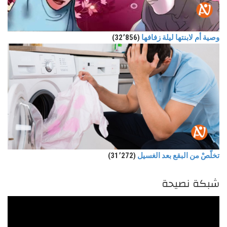
وصية أم لابنتها ليلة زفافها
(32٬856)
تخلّصْ من البقع بعد الغسيل
(31٬272)
شبكة نصيحة
مشغل
الفيديو