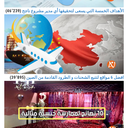
الأهداف الخمسة التي يسعى لتحقيقها أي مدير مشروع ناجح
(46٬239)
افضل 6 مواقع لتتبع الشحنات و الطرود القادمة من الصين
(39٬895)