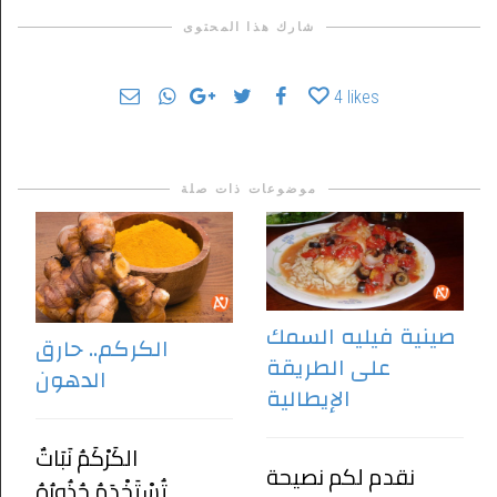
شارك هذا المحتوى
4
likes
موضوعات ذات صلة
صينية فيليه السمك
الكركم.. حارق
على الطريقة
الدهون
الإيطالية
الكَرْكَمُ نَبَاتٌ
نقدم لكم نصيحة
تُسْتَخْدَمُ جُذُورُهُ