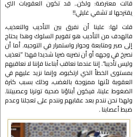
قالت معترضة: ولكن.. قد تكون العقوبات التي
يقترحها لا تشفي غليلي!!
قلت لها: علينا أن نفرق بين التأديب والتعذيب،
فالهدف من التأديب هو تقويم السلوك وهذا يحتاج
إلى صبر ومتابعة وحوار واستمرار في التوجيه. أما أن
نصرخ في وجهه أو أن نضربه ضربا شديدا فهذا “تعذيب
وليس تأديبا“. إننا عندما نعاقب أبناءنا فإننا لا نعاقبهم
بمستوى الخطأ الذي ارتكبوه، وإنما نزيد عليهم في
العقوبة لأنها ممزوجة بالغضب، وذلك بسبب كثرة
الضغوط علينا، فيكون أبناؤنا ضحية توترنا وعصبيتنا.
ولهذا نحن نندم بعد عقابهم ونندم على تعجلنا وعدم
ضبط أعصابنا .