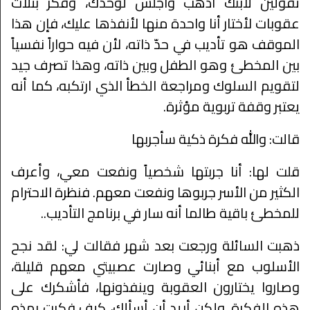
تقولين لابنك اذهب واجلس لوحدك، وفكر بثلاث
عقوبات لأختار أنا واحدة منها لأنفذها عليك، فإن هذا
الموقف هو تأديب في حدّ ذاته، لأن فيه حواراً نفسياً
بين المخطئ وهو الطفل وبين ذاته، وهذا تصرف جيد
لتقويم السلوك ومراجعة الخطأ الذي ارتكبه، كما أنه
يعتبر وقفة تربوية مؤثرة.
قالت: والله فكرة ذكية سأجربها
قلت لها: أنا جربتها شخصياً ونفعت معي، وأعرف
الكثير من الأسر جربوها ونفعت معهم. فنظرة الاحترام
للمخطئ باقية طالما أنه سار في برنامج التأديب..
ذهبت السائلة ورجعت بعد شهر فقالت لي: لقد نجح
الأسلوب مع أبنائي وصارت عصبيتي معهم قليلة،
وصاروا يختارون العقوبة وينفذونها، فأشكرك على
هذه الفكرة. ولكن أريد أن أسألك، كيف فكرت بهذه