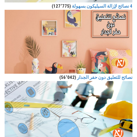
4 نصائح لإزالة السيليكون بسهولة
(127٬775)
نصائح للتعليق دون حفر الجدار
(56٬042)