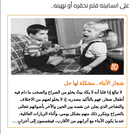
على انسانيته فلم نحقره أو نهينه..
شجار الأبناء.. مشكلة لها حل
لا نبالغ إذا قلنا أنه لا يكاد بيتٌ يخلو من الصراخ والصخب ما دام فيه
أطفال صغار، فهم بالتأكيد مصدره، إذ لا يخلو لعبهم من الاختلاف
والتشاجر الذي يعلن عن نفسه بين الحين والآخر بأصواتهم تتعالى
بالصراخ.ويتكرر ذلك منهم بشكل يومي، وأثناء الزيارات العائلية،
عندما يكون الأبناء مع أترابهم من الأقارب، فينقسمون إلى أحزابٍ..…