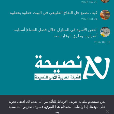
2026-04-29
كيف تصنع خل التفاح الطبيعي في البيت خطوة بخطوة
2026-03-24
العفن الأسود في المنازل خلال فصل الشتاء| أسبابه،
أضراره، وطرق الوقاية منه
2026-02-03
نحن نستخدم ملفات تعريف الارتباط للتأكد من أننا نقدم لك أفضل تجربة
على موقعنا. إذا واصلت استخدام هذا الموقع، فسوف نفترض أنك سعيد
الخصوصية
|
الشروط والقوانين
جميع
به.