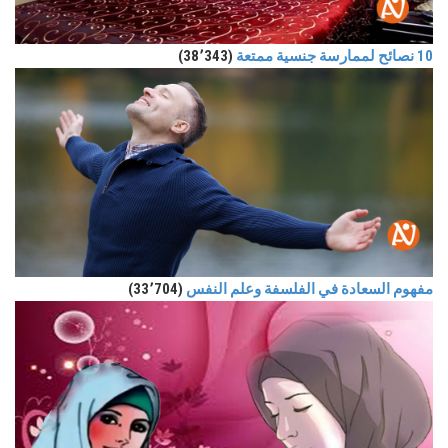
10 نصائح لممارسة جنسية ممتعة
(38٬343)
مفهوم السعادة في الفلسفة وعلم النفس
(33٬704)