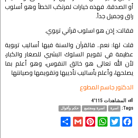
أو الصدقة. فهذه خيارات لمرتكب الخطأ وهو أسلوب
راق وجميل جداً.
فقالت: إذن هو اسلوب قرآني تربوي.
قلت لها: نعم.. فالقرآن والسنة فيها أساليب تربوية
عظيمة في تقويم السلوك البشري للصغار والكبار،
لأن الله تعالى هو خالق النفوس، وهو أعلم بما
يصلحها، وأعلم بأساليب تأديبها وتقويمها وصيانتها
الدكتور جاسم المطوع
المشاهدات
4٬115
Tags:
اسرة
اسرة ومجتمع
حكم وأقوال
Share
Pinterest
Gmail
WhatsApp
Twitter
Facebook