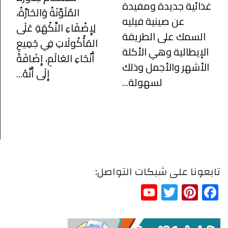
غذائية جديدة ومفيدة
المُلَوَّنَةُ وَالحَارَّةُ،
عن صينية فيليه
لِإِضْفَاءِ النَّكْهَةِ عَلَى
السمك على الطريقة
المَأْكُولَاتِ فِي جَمِيعِ
الإيطالية وهي الأكلة
أَنْحَاءِ العَالَمِ، إِضَافَةً
الأشهر والأجمل وذلك
إِلَى أَنَّهُ...
لسهولة...
تابعونا على شبكات التواصل:
YouTube
Twitter
Pinterest
Facebook
Channel