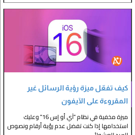
كيف تفعّل ميزة رؤية الرسائل غير
المقروءة على الآيفون
ميزة مخفية في نظام "آي أو إس 16" وعليك
استخدامها إذا كنت تفضل عدم رؤية أرقام ونصوص
البريد العشوائي...