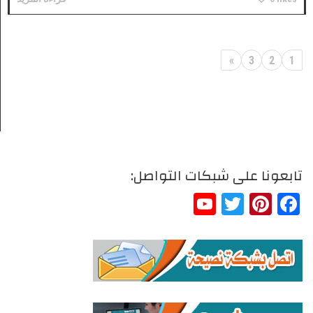
»
3
2
1
تابعونا على شبكات التواصل:
YouTube
Twitter
Pinterest
Facebook
Channel