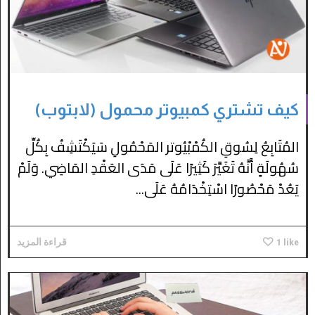
كيف تشتري كمبيوتر محمول (لابتوب)
المُتَابِعُ لِسُوقِ الكُمْبْيُوتر المَحْمُولِ سَيَكْتَشِفُ بِكُلِّ
سُهُولَةٍ أَنَّهُ تَغَيَّرَ كَثِيرًا عَلَى مَدَى العَقْدِ المَاضِي. وَلَمْ
يَعُدْ مَحْصُورًا اسْتِخْدَامُهُ عَلَى...
like
1
قراءة المزيد