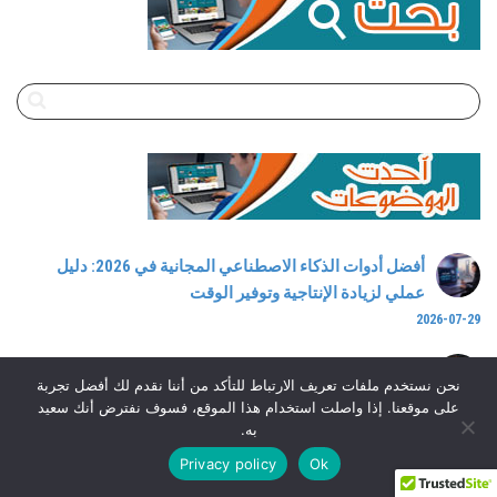
أفضل أدوات الذكاء الاصطناعي المجانية في 2026: دليل
عملي لزيادة الإنتاجية وتوفير الوقت
2026-07-29
لماذا يحتل الجنس كل هذه المساحة في عقولنا؟
نحن نستخدم ملفات تعريف الارتباط للتأكد من أننا نقدم لك أفضل تجربة
2026-07-19
على موقعنا. إذا واصلت استخدام هذا الموقع، فسوف نفترض أنك سعيد
به.
دليل السفر الذكي لصيف 2026: كيف تسافر بأقل التكاليف
Privacy policy
Ok
وبأسهل الإجراءات؟
2026-07-15