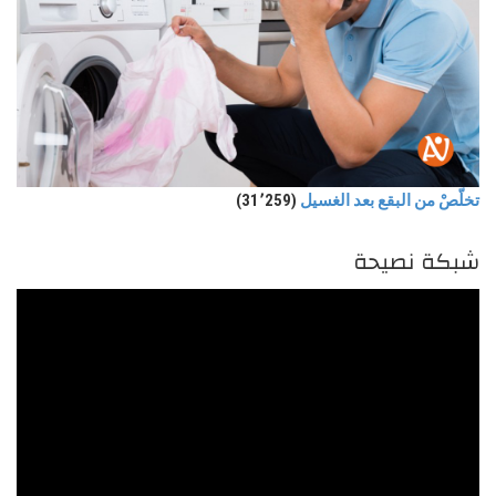
تخلّصْ من البقع بعد الغسيل
(31٬259)
شبكة نصيحة
مشغل
الفيديو