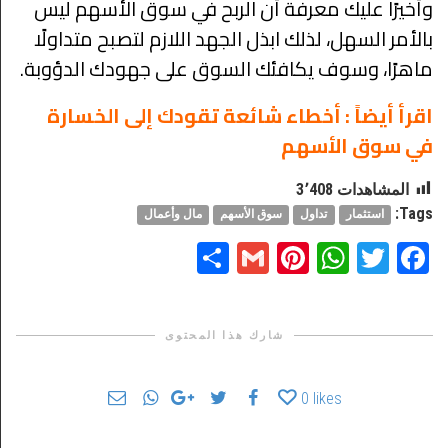
وأخيرًا عليك معرفة أن الربح في سوق الأسهم ليس
بالأمر السهل، لذلك ابذل الجهد اللازم لتصبح متداولًا
ماهرًا، وسوف يكافئك السوق على جهودك الدؤوبة.
اقرأ أيضاً :
أخطاء شائعة تقودك إلى الخسارة
في سوق الأسهم
المشاهدات
3٬408
Tags:
استثمار
تداول
سوق الأسهم
مال وأعمال
Share
Pinterest
Gmail
WhatsApp
Twitter
Facebook
شارك هذا المحتوى
0
likes