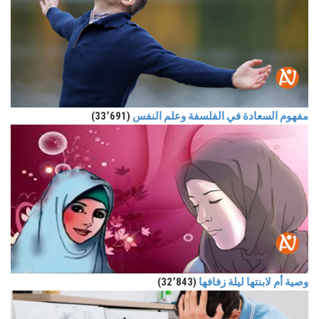
مفهوم السعادة في الفلسفة وعلم النفس
(33٬691)
وصية أم لابنتها ليلة زفافها
(32٬843)