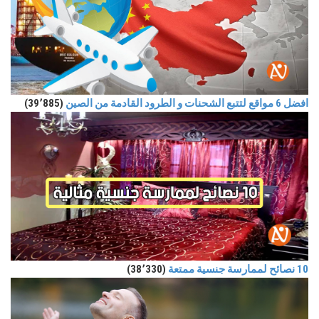
افضل 6 مواقع لتتبع الشحنات و الطرود القادمة من الصين
(39٬885)
10 نصائح لممارسة جنسية ممتعة
(38٬330)