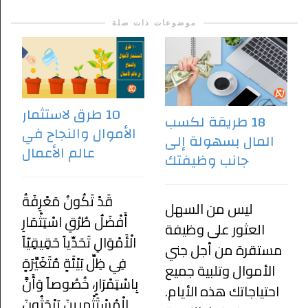
موضوعات ذات صلة
10 طرق لاستثمار
18 طريقة لكسب
الأموال والنجاح في
المال بسهولة إلى
عالم الأعمال
جانب وظيفتك
قَدْ تَكُونُ مَعْرِفَةُ
ليس من السهل
أَفْضَلُ طُرُقِ اسْتِثْمَارِ
العثور على وظيفة
الْأَمْوَالِ تَحَدِّياً حَقِيقِيّاً
مستقرة من أجل جني
فِي ظِلِّ بَيْئَةٍ مُتَغَيِّرَةٍ
الأموال وتلبية جميع
بِاسْتِمْرَارٍ، خُصُوصاً وَأَنَّ
احتياجاتك هذه الأيام.
الْمُسْتَثْمِرِينَ يَبْحَثُونَ