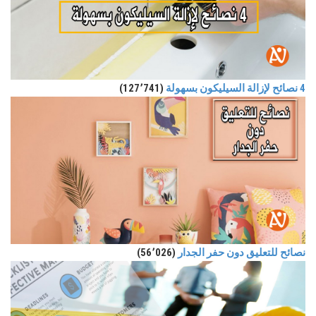
4 نصائح لإزالة السيليكون بسهولة
(127٬741)
نصائح للتعليق دون حفر الجدار
(56٬026)