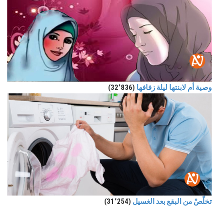
وصية أم لابنتها ليلة زفافها
(32٬836)
تخلّصْ من البقع بعد الغسيل
(31٬254)