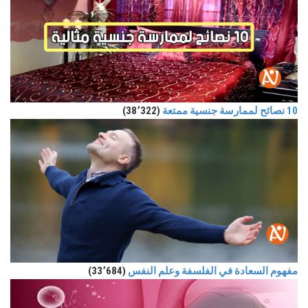
10 نصائح لممارسة جنسية ممتعة
(38٬322)
مفهوم السعادة في الفلسفة وعلم النفس
(33٬684)