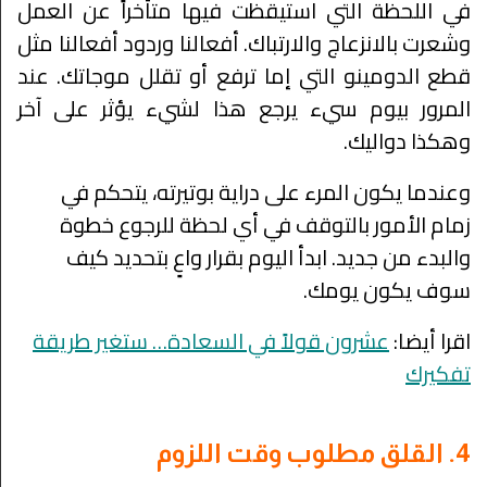
في اللحظة التي استيقظت فيها متأخراً عن العمل
وشعرت بالانزعاج والارتباك. أفعالنا وردود أفعالنا مثل
قطع الدومينو التي إما ترفع أو تقلل موجاتك. عند
المرور بيوم سيء يرجع هذا لشيء يؤثر على آخر
وهكذا دواليك.
وعندما يكون المرء على دراية بوتيرته، يتحكم في
زمام الأمور بالتوقف في أي لحظة للرجوع خطوة
والبدء من جديد. ابدأ اليوم بقرار واعٍ بتحديد كيف
سوف يكون يومك.
اقرا أيضا:
عشرون قولاً في السعادة… ستغير طريقة
تفكيرك
4. القلق مطلوب وقت اللزوم