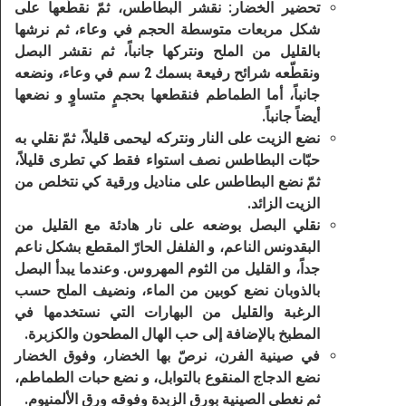
تحضير الخضار: نقشر البطاطس، ثمّ نقطّعها على
شكل مربعات متوسطة الحجم في وعاء، ثم نرشها
بالقليل من الملح ونتركها جانباً، ثم نقشر البصل
ونقطّعه شرائح رفيعة بسمك 2 سم في وعاء، ونضعه
جانباً، أما الطماطم فنقطعها بحجمٍ متساوٍ و نضعها
أيضاً جانباً.
نضع الزيت على النار ونتركه ليحمى قليلاً، ثمّ نقلي به
حبّات البطاطس نصف استواء فقط كي تطرى قليلاً،
ثمّ نضع البطاطس على مناديل ورقية كي نتخلص من
الزيت الزائد.
نقلي البصل بوضعه على نار هادئة مع القليل من
البقدونس الناعم، و الفلفل الحارّ المقطع بشكل ناعم
جداً، و القليل من الثوم المهروس. وعندما يبدأ البصل
بالذوبان نضع كوبين من الماء، ونضيف الملح حسب
الرغبة والقليل من البهارات التي نستخدمها في
المطبخ بالإضافة إلى حب الهال المطحون والكزبرة.
في صينية الفرن، نرصّ بها الخضار، وفوق الخضار
نضع الدجاج المنقوع بالتوابل، و نضع حبات الطماطم،
ثم نغطي الصينية بورق الزبدة وفوقه ورق الألمنيوم.