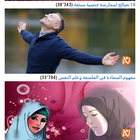
10 نصائح لممارسة جنسية ممتعة
(38٬343)
مفهوم السعادة في الفلسفة وعلم النفس
(33٬704)