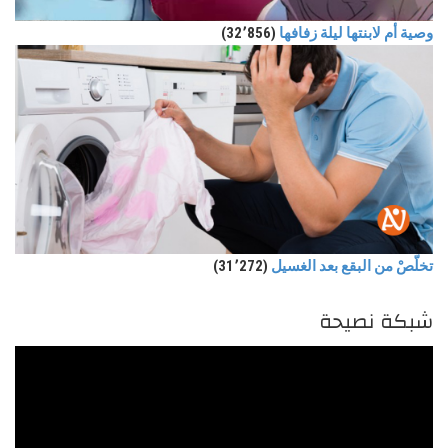
وصية أم لابنتها ليلة زفافها
(32٬856)
تخلّصْ من البقع بعد الغسيل
(31٬272)
شبكة نصيحة
مشغل
الفيديو