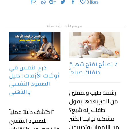
0
likes
موضوعات ذات صلة
7 نصائح لفتح شهية
درع النفس في
طفلك صباحاً
أوقات الأزمات : دليل
الصمود النفسي
والذهني
رشفة حليب ولقمتين
من الخبز بعدها يقول
طفلك إنه شبع؟
"اكتشف دليلاً عملياً
مشكلة تواجه الكثير
للصمود النفسي
من الأمهات وتصيبهن