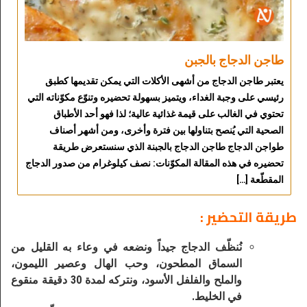
طاجن الدجاج بالجبن
يعتبر طاجن الدجاج من أشهى الأكلات التي يمكن تقديمها كطبق
رئيسي على وجبة الغداء، ويتميز بسهولة تحضيره وتنوّع مكوّناته التي
تحتوي في الغالب على قيمة غذائية عالية؛ لذا فهو أحد الأطباق
الصحية التي يُنصح بتناولها بين فترة وأخرى، ومن أشهر أصناف
طواجن الدجاج طاجن الدجاج بالجبنة الذي سنستعرض طريقة
تحضيره في هذه المقالة المكوّنات: نصف كيلوغرام من صدور الدجاج
المقطّعة […]
طريقة التحضير :
نُنظّف الدجاج جيداً ونضعه في وعاء به القليل من
السماق المطحون، وحب الهال وعصير الليمون،
والملح والفلفل الأسود، ونتركه لمدة 30 دقيقة منقوع
في الخليط.