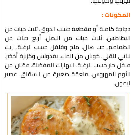
تجربتها وتذوقها.
المكونات :
دجاجة كاملة أو مقطعة حسب الذوق. ثلاث حبات من
البطاطس. ثلاث حبات من البصل. أربع حبات من
الطماطم. حب هال. ملح وفلفل حسب الرغبة. زيت
نباتي للقلي. كوبان من الماء. بقدونس وكزبرة أخضر.
فلفل حار حسب الرغبة. البهارات المفضلة. فصّان من
الثوم المهروس. ملعقة صغيرة من السمّاق. عصير
ليمون.