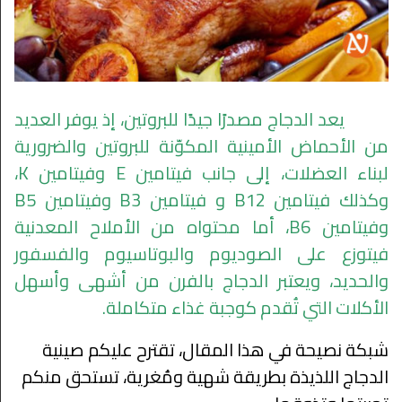
يعد الدجاج مصدرًا جيدًا للبروتين، إذ يوفر العديد
من الأحماض الأمينية المكوّنة للبروتين والضرورية
لبناء العضلات، إلى جانب فيتامين E وفيتامين K،
وكذلك فيتامين B12 و فيتامين B3 وفيتامين B5
وفيتامين B6، أما محتواه من الأملاح المعدنية
فيتوزع على الصوديوم والبوتاسيوم والفسفور
والحديد، ويعتبر الدجاج بالفرن من أشهى وأسهل
الأكلات التي تُقدم كوجبة غذاء متكاملة.
شبكة نصيحة في هذا المقال، تقترح عليكم صينية
الدجاج اللذيذة بطريقة شهية ومُغرية، تستحق منكم