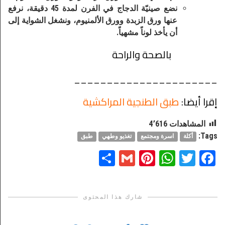
نضع صينيّة الدجاج في الفرن لمدة 45 دقيقة، نرفع
عنها ورق الزبدة وورق الألمنيوم، ونشغل الشواية إلى
أن يأخذ لوناً مشهياً.
بالصحة والراحة
______________________
إقرا أيضا:
طبق الطنجية المراكشية
المشاهدات
4٬616
Tags:
أكلة
اسرة ومجتمع
تغذيو وطهي
طبق
Share
Pinterest
Gmail
WhatsApp
Twitter
Facebook
شارك هذا المحتوى