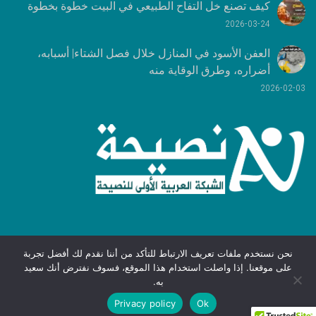
كيف تصنع خل التفاح الطبيعي في البيت خطوة بخطوة
2026-03-24
العفن الأسود في المنازل خلال فصل الشتاء| أسبابه،
أضراره، وطرق الوقاية منه
2026-02-03
نحن نستخدم ملفات تعريف الارتباط للتأكد من أننا نقدم لك أفضل تجربة
على موقعنا. إذا واصلت استخدام هذا الموقع، فسوف نفترض أنك سعيد
الخصوصية
|
الشروط والقوانين
جميع
به.
الحقوق محفوظة
لنصيحة
-
© 2021
Privacy policy
Ok
كيف تتجنب الوقوع في حبائل الشيطان
كيفية الوقاية من مرض إسهال المسافر