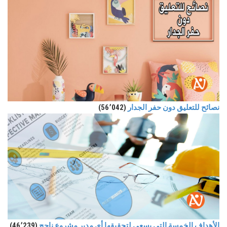
نصائح للتعليق دون حفر الجدار
(56٬042)
الأهداف الخمسة التي يسعى لتحقيقها أي مدير مشروع ناجح
(46٬239)