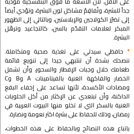
على الأقل. لأن الأشعة ما فوق البنفسجية مؤذية
جداً للبشرة، وتُفاقِمُ مشاكل لون البشرة، وتؤدي أيضاً
إلى تضرّر الكولاجين والإيلاستين، وبالتالي إلى الظهور
المبكر لعلامات التقدّم بالسن، كالتجاعيد وترهّل
البشرة.
*
حافظي سيدتي على تغذية صحية ومتكاملة.
ننصحك بشدة أن تنتبهي جيدا إلى تنويع قائمة
طعامك خلال وجبات الإفطار والسحور، وأن تشمل
الخضار والفاكهة الغنية بالفيتامينات A وB وC
ومضادات الأكسدة، لأنها تساعد على إخفاء البقع
الداكنة، وأن تبتعدي عن الإكثار من أكل الحلويات
الغنية بالسكر التي لا تخلو منها البيوت العربية في
رمضان، وذلك للحفاظ على بشرة اكثر نعومة ونضارة.
باتباع هذه النصائح وبالحفاظ على هذه الخطوات،