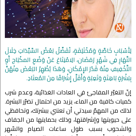
لِأَسْبَابٍ خَاصَّةٍ وَمُخْتَلِفَةٍ، تُفَضِّلُ بَعْضُ السَّيِّدَاتِ خِلَالَ
النَّهَارِ فِي شَهْرِ رَمَضَان، الِامْتِنَاعَ عَنْ وَضْعِ المكْيَاج أَوِ
التَّخْفِيفِ مِنْهُ قَدْرَ الإِمْكَانِ، وَهَذَا يُظْهِرُ البَعْضَ مِنْهُنَّ
بِبَشْرَةٍ بَاهِتَةٍ وَتَعِبَةٍ وَأَقَلَّ إِشْرَاقًا مِنَ المُعتَادِ.
إنّ التغيّر المفاجئ في العادات الغذائية، وعدم شرب
كميات كافية من الماء، يزيد من احتمال تضرّر البشرة.
لذلك من المهمّ سيدتي أن تعتني ببشرتك، وتحافظي
على حيويتها وإشراقتها، وذلك بحمايتها من الجفاف
والشحوب بسبب طول ساعات الصيام والسّهر