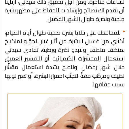
لساعات متأخرة. ومن أجل تحقيق ذلك سيدتي، ارتأينا
أن نقدم لك نصائح وإرشادات للحفاظ على مظهر بشرة
صحية ونضرة طوال الشهر الفضيل.
*
للمحافظة على خلايا بشرة صحية طوال أيام الصيام،
أكثري من غسيل البشرة من آثار غبار الجوّ والماكياج
بمنظف ملطف. ولتبدو نضرة ورطبة، تفادي سيدتي
استعمال المقشّرات الكيميائية أو التقشير العميق
خلال شهر رمضان، وننصح بشدة استعمال مقشّر
لطيف ومرطّب مغذٍّ، لتجنّب احمرار البشرة، أو تغير لونها
بسبب جفافها.