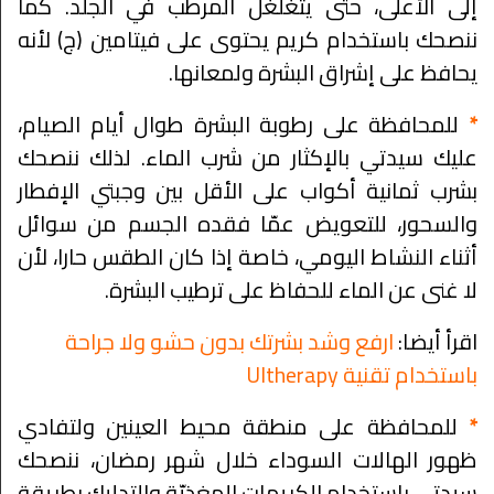
إلى الأعلى، حتى يتغلغل المرطب في الجلد. كما
ننصحك باستخدام كريم يحتوى على فيتامين (ج) لأنه
يحافظ على إشراق البشرة ولمعانها.
*
للمحافظة على رطوبة البشرة طوال أيام الصيام،
عليك سيدتي بالإكثار من شرب الماء. لذلك ننصحك
بشرب ثمانية أكواب على الأقل بين وجبتي الإفطار
والسحور، للتعويض عمّا فقده الجسم من سوائل
أثناء النشاط اليومي، خاصة إذا كان الطقس حارا، لأن
لا غنى عن الماء للحفاظ على ترطيب البشرة.
اقرأ أيضا:
ارفع وشد بشرتك بدون حشو ولا جراحة
باستخدام تقنية Ultherapy
*
للمحافظة على منطقة محيط العينين ولتفادي
ظهور الهالات السوداء خلال شهر رمضان، ننصحك
سيدتي باستخدام الكريمات المغذيّة والتدليك بطريقة