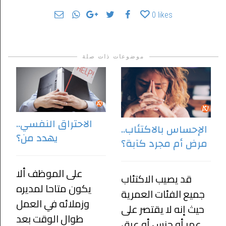
0
likes
موضوعات ذات صلة
الاحتراق النفسي..
الإحساس بالاكتئاب..
يهدد من؟
مرض أم مجرد كآبة؟
على الموظف ألا
قد يصيب الاكتئاب
يكون متاحا لمديره
جميع الفئات العمرية
وزملائه في العمل
حيث إنه لا يقتصر على
طوال الوقت بعد
عمر أو جنس أو عرق