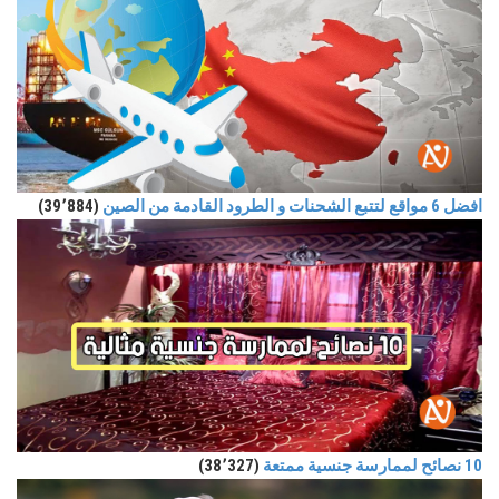
افضل 6 مواقع لتتبع الشحنات و الطرود القادمة من الصين
(39٬884)
10 نصائح لممارسة جنسية ممتعة
(38٬327)