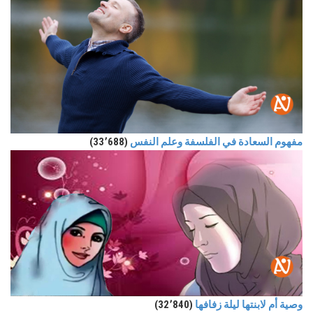
مفهوم السعادة في الفلسفة وعلم النفس
(33٬688)
وصية أم لابنتها ليلة زفافها
(32٬840)