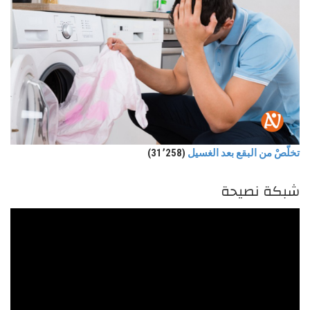
تخلّصْ من البقع بعد الغسيل
(31٬258)
شبكة نصيحة
مشغل
الفيديو