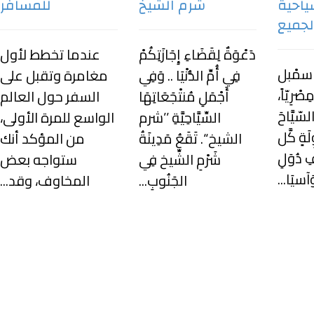
احية
شرم الشيخ
للمسافر
لجميع
دَعْوَةٌ لِقَضَاءِ إِجَازَتِكُمْ
عندما تخطط لأول
ُو سمْبل
فِي أُمِّ الدُّنْيَا .. وَفِي
مغامرة وتقبل على
ِصْرِيّاً،
أَجْمَلِ مُنتْجَعَاتِهَا
السفر حول العالم
لسّيَّاحَ
السِّيَّاحِيَّةِ ’’شرم
الواسع للمرة الأولى،
ِلَةٍ كَّل
الشيخ‘‘. تَقَعُ مَدِينَةُ
من المؤكد أنك
فِ دُوَلِ
شَرْمِ الشِّيخ فِي
ستواجه بعض
َآسيَا...
الجَنُوبِ...
المخاوف، وقد...