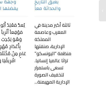
بعبق التاريخ
وجهة سي
2026.. عودة إلى
والحداثة معاً
يفضلها ا
ر المصايف
دفء الشام
ثالثة أكبر مدينة في
يُعدُّ مَعْبَدُ أَب
المغرب وعاصمة
مَوْقِعاً أَثَرِياً م
اكتشف دليل
المملكة
وَهُوَ يَجْذِبُ ا
حة في سوريا
الإدارية، صنفتها
بِأَعْدَادٍ مُهْو
صيف 2026. تعرف
منظمة “اليونسكو”
عَامٍ مِنْ مُخْتَلَ
مل المصايف
تراثا عالميا إنسانيا.
افْرِيقْيَا و
ة والشواطئ،
تسعى باستمرار
ث التحديثات
لتخفيف الصورة
ية، وتفاصيل
الإدارية المهيمنة...
يل بطاقات...