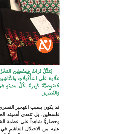
يُمَثِّلُ تُرَاثُ فِلِسْطِين المَخْزُونَ ا
علَاوَة عَلَى المَأْكُولَاتِ وَالأَنَاشِيدِ وَ
خُصُوصِيَّةً كَبِيرِةً لِكُلِّ مَدِينَةٍ ف
وَالتَّطْرِيزِ.
قد يكون بسبب التهجير القسري
فلسطين، بل تتعدى أهميته الحد
وحضاريًّا شاهداً على عظمة الش
عليه من الاحتلال الغاشم في