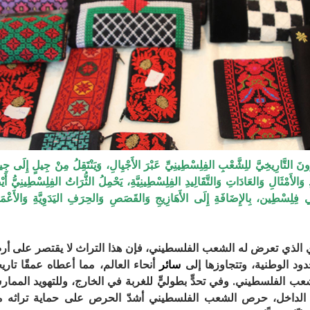
لتَّارِيخِيَّ للِشَّعْبِ الفِلِسْطِينِيِّ عَبْرَ الأَجْيِالِ، وَيَنْتَقِلُ مِنْ جِيلٍ إِلَى جِي
الأَمْثَالِ وَالعَادَاتِ وَالتَّقَالِيدِ الفِلِسْطِينِيَّةِ، يَحْمِلُ الثُّرَاتُ الفِلِسْطِينِيُّ أَيْ
ِي فِلِسْطِين، بِالإِضَافَةِ إِلَى الأَهَازِيجِ وَالقَصَصِ وَالحِرَفِ اليَدَوِيَّةِ وَالأَعْمَ
 الذي تعرض له الشعب الفلسطيني، فإن هذا التراث لا يقتصر على أ
ود الوطنية، وتتجاوزها إلى
سائر
أنحاء العالم، مما أعطاه عمقًا تاريخيً
عب الفلسطيني. وفي تحدٍّ بطوليٍّ للغربة في الخارج، وللتهويد المما
 الداخل، حرص الشعب الفلسطيني أشدّ الحرص على حماية تراثه 