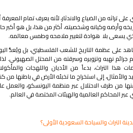
ى تراثه من الضياع والاندثار، لأنه يعرف تمام المعرفة 
يخه وأرضه وكيانه وشخصيته، أكثر من هذا، بل هو أكبر حا
لذي يسعى بلا هوادة لتغيير ملامحه وطمس معالمه.
هد على عظمة التاريخ للشعب الفلسطيني، بل ويُعدُّ الي
م جرائم نهبه وتزويره وسرقته من المحتل الصهيوني. لذل
 هذا التراث، بدءاً من الأديان واللهجات والمأكولا
د والأمثال، إلى استخراج ما تخبئه الأرض في باطنها من كن
منها من طرف الاحتلال عبر منظمة اليونسكو، والعمل عل
عبر المحاكم العالمية والهيئات المختصة في العالم.
مدينة التراث والسياحة السعودية الأولى؟