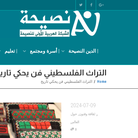
| الدين النصيحة
| أسرة ومجتمع
| تعليم
التراث الفلسطيني فن يحكي تاري
Home
التراث الفلسطيني فن يحكي تاريخ
2024-07-09
,
ثقافة وفنون
,
حول
,
العالم
0