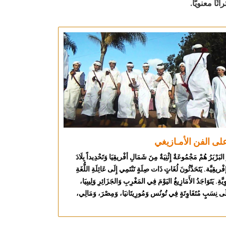
اثًا معنويًّا.
 على الفن الأمـازيغي
ِ البَرْبَرُ هُمْ مَجْمُوعَةٌ إِثْنِيَةٌ مِنَ شَمَالِ أفْريقِيَا وَتَحْدِيداً بِلَادَ
ريقِيَّة. يَتَحَدَّثُونَ لُغَاتٍ ذَات صِلَةٍ تَنْتَمِي إِلَى عَائِلَةِ اللُّغَةِ
َّةِ. يَتَوَاجَدُ الأَمَازِيغُ اليَوْمَ فِي المَغْرِبِ وَالجَزَائِرِ وَلِيبِيَا،
إِلَى نِسَبٍ مُتَفَاوِتَةٍ فِي تُونُس وَمُورِيتَانيَا، وَمِصْرَ، وَمَالِي،