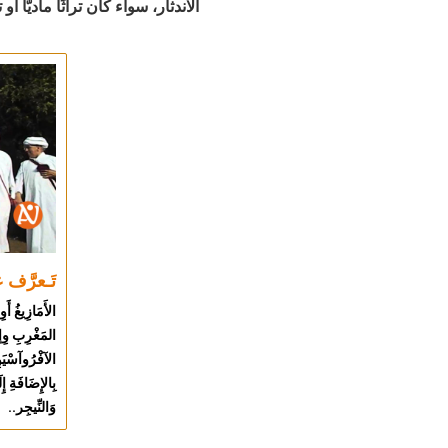
الاندثار، سواء كان تراثًا ماديًّا أو تر
تَـعرَّف
الأَمَازِيغُ أَو
المَغْرِبِ وِإفْ
الآفْرُوآسْيَوِي
بِالإِضَافَةِ 
وَالنِّيجِر..