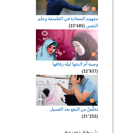
مفهوم السعادة في الفلسفة وعلم
النفس
(33٬685)
وصية أم لابنتها ليلة زفافها
(32٬837)
تخلّصْ من البقع بعد الغسيل
(31٬255)
شبكة نصيحة