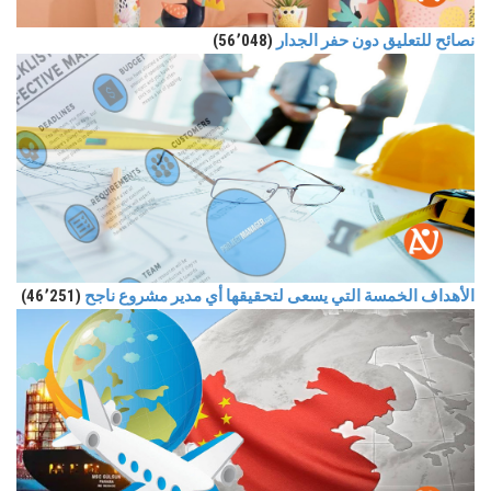
نصائح للتعليق دون حفر الجدار
(56٬048)
الأهداف الخمسة التي يسعى لتحقيقها أي مدير مشروع ناجح
(46٬251)