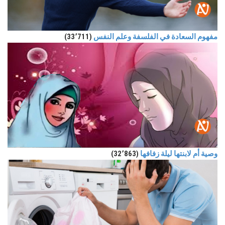
مفهوم السعادة في الفلسفة وعلم النفس
(33٬711)
وصية أم لابنتها ليلة زفافها
(32٬863)