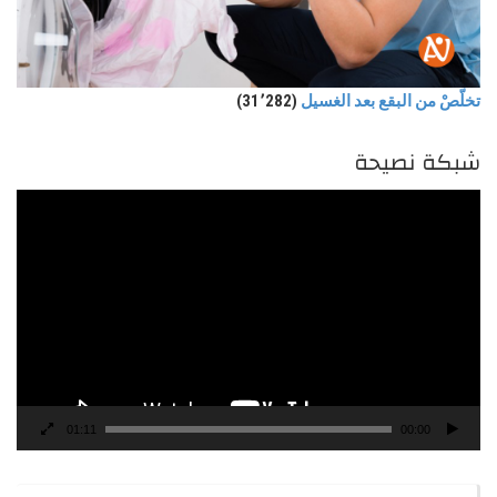
تخلّصْ من البقع بعد الغسيل
(31٬282)
شبكة نصيحة
مشغل
الفيديو
01:11
00:00