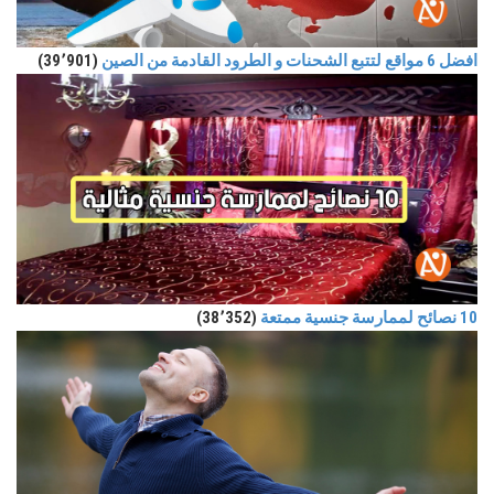
افضل 6 مواقع لتتبع الشحنات و الطرود القادمة من الصين
(39٬901)
10 نصائح لممارسة جنسية ممتعة
(38٬352)