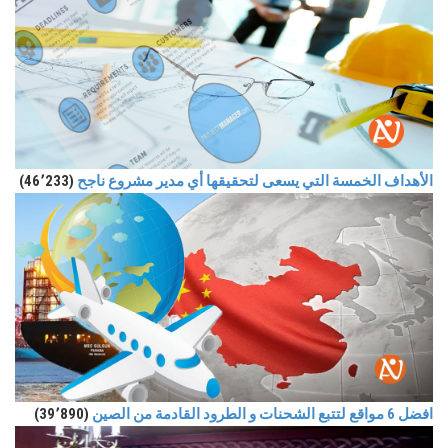
الأهداف الخمسة التي يسعى لتحقيقها أي مدير مشروع ناجح
(46٬233)
افضل 6 مواقع لتتبع الشحنات و الطرود القادمة من الصين
(39٬890)