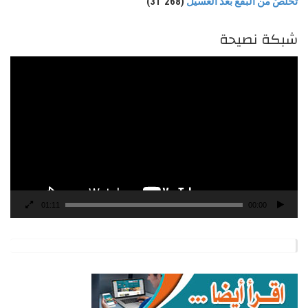
تخلّصْ من البقع بعد الغسيل
(31٬268)
شبكة نصيحة
مشغل
الفيديو
01:11
00:00