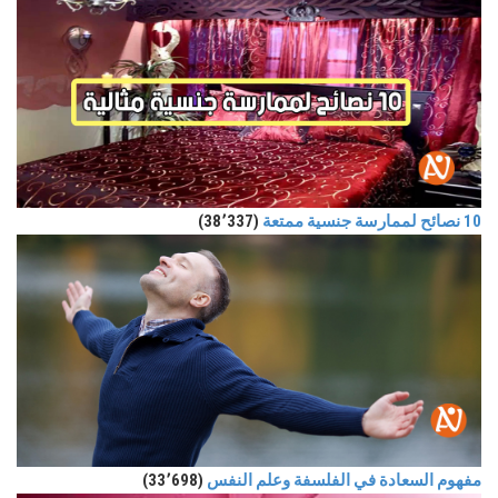
10 نصائح لممارسة جنسية ممتعة
(38٬337)
مفهوم السعادة في الفلسفة وعلم النفس
(33٬698)