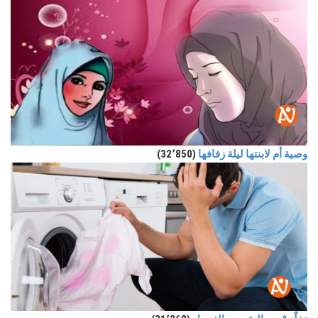
وصية أم لابنتها ليلة زفافها
(32٬850)