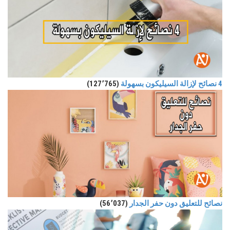
4 نصائح لإزالة السيليكون بسهولة
(127٬765)
نصائح للتعليق دون حفر الجدار
(56٬037)