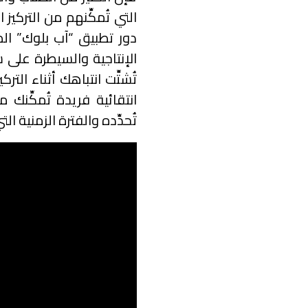
التي تُمكِّنهم من التركي
دور تطبيق “آب بلوك” ا
الإنتاجية والسيطرة على
تُشتِّت انتباهك أثناء الت
انتقائية فريدة تُمكِّنك 
تُحدِّده والفترة الزمنية الت