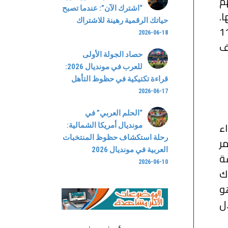
م
“اشترك الآن”: عندما تصبح
ا.
حياتك الرقمية رهينة للاشتراك
إجمالي تقييم 4.3 على متجر “غوغل بلاي” من قِبل ما يزيد على 11
2026-06-18
اتف
حصاد الجولة الأولى
للعرب في مونديال 2026:
قراءة تكتيكية في حظوظ التأهل
2026-06-17
“الحلم العربي” في
ء
مونديال أمريكا الشمالية:
رحلة استكشاف حظوظ المنتخبات
مر
العربية في مونديال 2026
سة
2026-06-10
ك
هو
ل