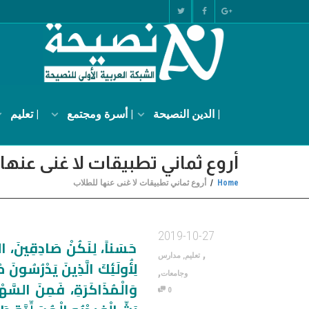
| الدين النصيحة
| أسرة ومجتمع
| تعليم
أروع ثماني تطبيقات لا غنى عنها
Home
أروع ثماني تطبيقات لا غنى عنها للطلاب
2019-10-27
حَسَناً، لِنَكُنْ صَادِقِينَ، الم
,
تعليم
,
مدارس
لِأُولَئِكَ الَّذِينَ يَدْرُسُونَ مُ
,
وجامعات
وَالْمُذَاكَرَةِ، فَمِنَ السَّهْ
0