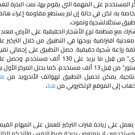
كَّز المستخدم على المهمة التي يقوم بها، نمت البذرة لتغ
خاصة به. لكن في حالة إن لم يستطع مقاومة إغراء هاتف
تطبيق ستذبُلالشجرة وتموت.
يشترك مع منظمة تزرع الأشجار الحقيقية على الأرض، فعند
دنية افتراضية يربحها في التطبيق من خلال التركيز عل
كلفة زراعة شجرة حقيقية. حصل التطبيق على إجمالي تقيي
4.6 على متجر “غوغل بلاي” من قِبل ما يزيد على 130 ألف مستخدم، وحص
تقييم 4.9 على متجر “آب ستور” من قِبل 13 ألف مستخدم، كما يحتل المركز الأول
نتاجية. يمكن تحميل التطبيق لهواتف الأندرويد من
هن
لذهاب إلى الموقع الإلكتروني من
هنا
.
مل على زيادة فترات التركيز للعمل على المهام القيمة
لمستخدمين لا يتمتعون بدرجة ضبط النفس والتحكم الذات