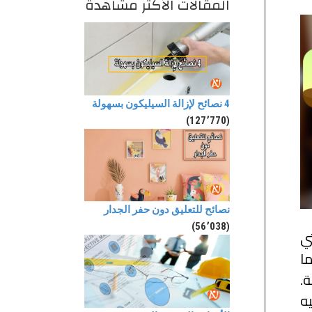
المقالات الأكثر مشاهدة
4 نصائح لإزالة السيليكون بسهولة
(127٬770)
نصائح للتعليق دون حفر الجدار
(56٬038)
تي
ما
.
ه