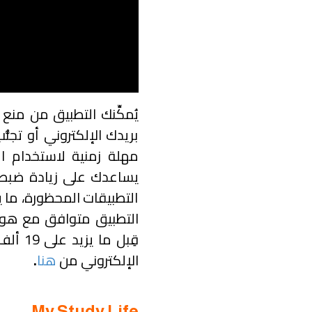
يُمكِّنك التطبيق من من
بريدك الإلكتروني أو تجنُّ
مهلة زمنية لاستخدام ا
يساعدك على زيادة ضبط 
التطبيقات المحظورة، ما ي
قِبل ما يزيد على 19 ألف مستخدم، ويمكن تحميله من
الإلكتروني من
هنا
.
My Study Life