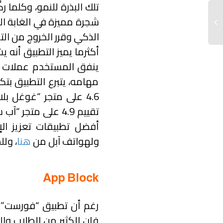
تلك البذرة للنمو، وكلما ر
شجرة مميزة في الغابة ال
الذكي وقرر الخروج من ال
أكثرما يميز التطبيق أنه 
ينفق المستخدم عملات مع
مهامه، يتبرع التطبيق بت
أفضل تطبيقات تعزيز الإ
ولهواتف آبل من
هنا
، ول
App Block
رغم أن تطبيق “فورست” يع
فإن الكثير من الطلاب وا