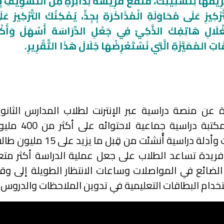
رِيقَهَا لِتَشْتِيتِكَ، فَتَقَعَ فَرِيسَةً لِدَائِرَةٍ مِنَ التَّسْوِيفِ بِل
َرْكِيزِ عَلَى مُحَاوَلَةِ الْمُذَاكَرَةِ بِجِدٍّ، يُمْكِنُكَ التَّرْكِيز عَ
غْلَالِ هَاتِفِكَ الذَّكِيّ فِي جَعْلِ الدِّرَاسَة أَسْهَلَ وَأَكْثَ
اتِ المُمَيَّزَةِ الَّتِي نَسْتَعْرِضُهَا خِلَالَ هَذَا التَّقْرِيرِ.
 عن منصة دراسية عبر الإنترنت لطلاب المدارس الثانوي
والجامعات، ويُعتَبر أكبر مكتبة دراسية جماعية لاحتوائه
بطاقة تعليمية وملاحظات وأدلة دراسية أُنشئت من قِبل ما يزيد على 15
داة فريدة تساعد الطلاب على جعل عملية الدراسة أكثر مت
الضائع في المواصلات وساعات الانتظار الطويلة إلى وق
تخدام البطاقات التعليمية في تدوين الملاحظات والدروس.