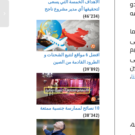
دو
الأهداف الخمسة التي يسعى
لتحقيقها أي مدير مشروع ناجح
ه
(46٬234)
ما
ى
م
افضل 6 مواقع لتتبع الشحنات و
ل على
الطرود القادمة من الصين
 بين
(39٬892)
ا
،
10 نصائح لممارسة جنسية ممتعة
(38٬342)
،
ي