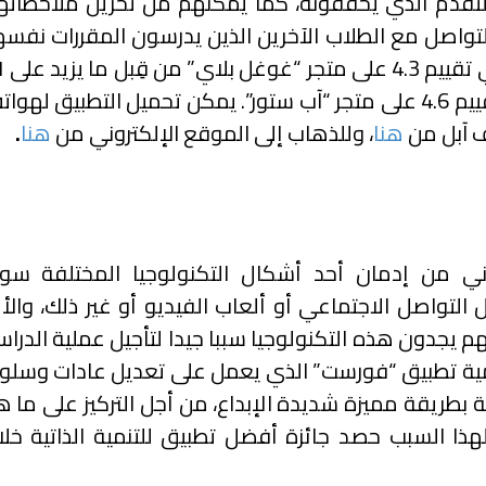
تقدم الذي يحققونه، كما يُمكِّنهم من تخزين ملاحظاته
لتواصل مع الطلاب الآخرين الذين يدرسون المقررات نفسه
حصل التطبيق على 
ألف طالب، وحصل على تقييم 4.6 على متجر “آب ستور”. يمكن تحميل التطبيق لهو
ف آبل من
هنا
، وللذهاب إلى الموقع الإلكتروني من
هنا
.
عاني من إدمان أحد أشكال التكنولوجيا المختلفة سوا
التواصل الاجتماعي أو ألعاب الفيديو أو غير ذلك، والأ
هم يجدون هذه التكنولوجيا سببا جيدا لتأجيل عملية الدرا
 أهمية تطبيق “فورست” الذي يعمل على تعديل عادات وسلو
 بطريقة مميزة شديدة الإبداع، من أجل التركيز على ما 
لهذا السبب حصد جائزة أفضل تطبيق للتنمية الذاتية خلا