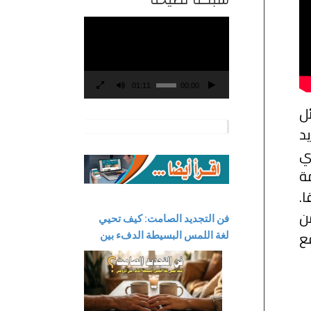
مشغل
الفيديو
01:11
00:00
ل
يد
ي
ة
ا.
 فقط، فقد حصل على إجمالي تقييم 4.6 من
فن التجديد الصامت: كيف تحيي
ع
لغة اللمس البسيطة الدفء بين
الزوجين؟