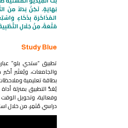
بَثّ الْفِيدْيُو الْمُسَلِّيَّة طَ
نِهَايَةٍ. لَكِنْ بَدَلاً مِنَ التّ
المُذَاكَرَةِ بِذَكَاءٍ وَاسْتِ
مُتْعَةً، مِنْ خِلَالِ التَّطْبِيقَ
Study Blue
تطبيق “ستدي بلو” عبارة
يُعَدُّ التطبيق بمنزلة أ
وفعالية، وتحويل الوقت 
دراسي مُثمِر، من خلال اس