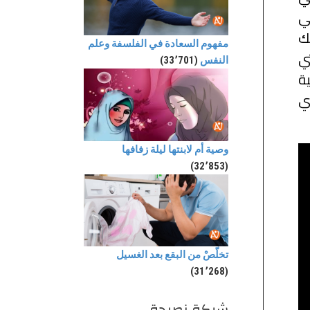
تي
ك
مفهوم السعادة في الفلسفة وعلم
ي
النفس
(33٬701)
ية
ذي
وصية أم لابنتها ليلة زفافها
(32٬853)
تخلّصْ من البقع بعد الغسيل
(31٬268)
شبكة نصيحة