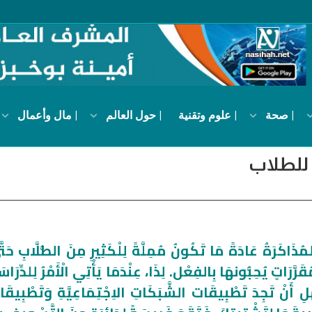
| صحة
| علوم وتقنية
| حول العالم
| مال وأعمال
 للطلاب
ُذَاكَرَةُ عَادَةً مَا تَكُونُ مُمِلَّةً لِلْكَثِيرِ مِنَ الطُّلَّابِ حَتّ
قَرَّرَاتٍ يُحِبُّونهَا بِالفِعْل. لِذَا، عِنْدَمَا يَأْتِي الْأَمْرُ لِلدِّرَاس
لِ أَنْ تَجِدَ تَطْبِيقَات الشَّبَكَاتِ الاِجْتِمَاعِيَّةِ وَتَطْبِيقَ