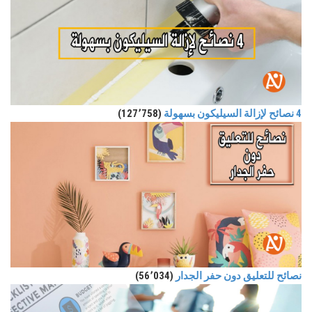
4 نصائح لإزالة السيليكون بسهولة
(127٬758)
نصائح للتعليق دون حفر الجدار
(56٬034)