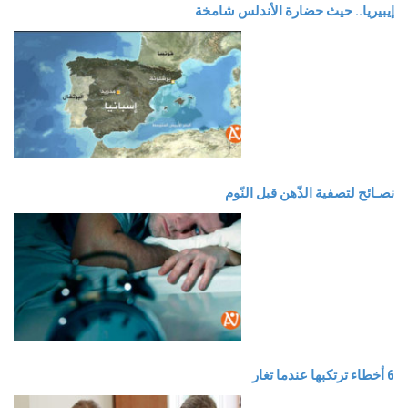
إيبيريا.. حيث حضارة الأندلس شامخة
نصـائح لتصفية الذّهن قبل النّوم
6 أخطاء ترتكبها عندما تغار