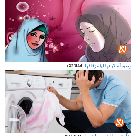
وصية أم لابنتها ليلة زفافها
(32٬844)