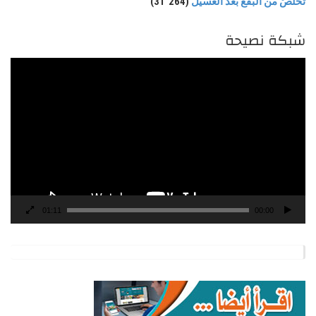
تخلّصْ من البقع بعد الغسيل
(31٬264)
شبكة نصيحة
مشغل
الفيديو
01:11
00:00