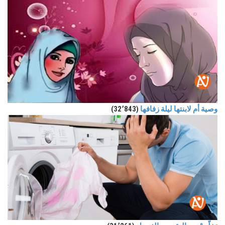
وصية أم لابنتها ليلة زفافها
(32٬843)