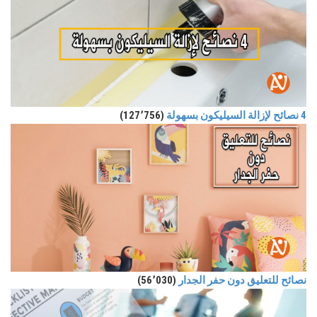
4 نصائح لإزالة السيليكون بسهولة
(127٬756)
نصائح للتعليق دون حفر الجدار
(56٬030)