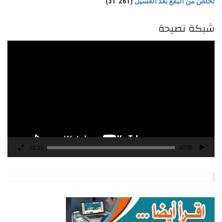
تخلّصْ من البقع بعد الغسيل
(31٬261)
شبكة نصيحة
مشغل
الفيديو
01:11
00:00