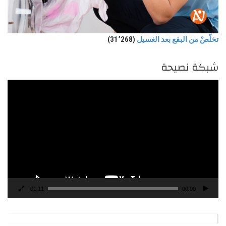
تخلّصْ من البقع بعد الغسيل
(31٬268)
شبكة نصيحة
مشغل
الفيديو
01:11
00:00