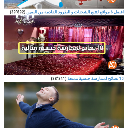
افضل 6 مواقع لتتبع الشحنات و الطرود القادمة من الصين
(39٬892)
10 نصائح لممارسة جنسية ممتعة
(38٬341)