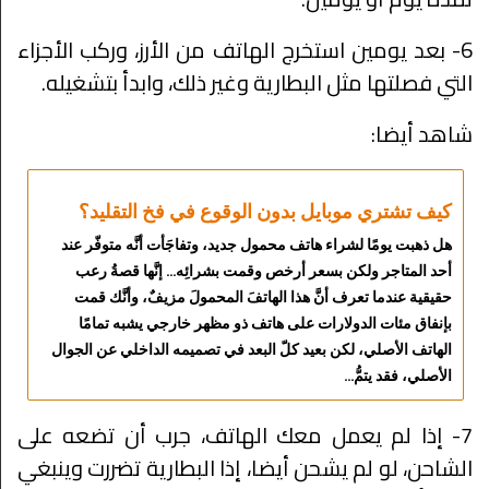
6- بعد يومين استخرج الهاتف من الأرز، وركب الأجزاء
التي فصلتها مثل البطارية وغير ذلك، وابدأ بتشغيله.
شاهد أيضا:
كيف تشتري موبايل بدون الوقوع في فخ التقليد؟
هل ذهبت يومًا لشراء هاتف محمول جديد، وتفاجَأت أنَّه متوفّر عند
أحد المتاجر ولكن بسعر أرخص وقمت بشرائِه… إنَّها قصةُ رعب
حقيقية عندما تعرف أنَّ هذا الهاتفَ المحمولَ مزيفٌ، وأنَّك قمت
بإنفاق مئات الدولارات على هاتف ذو مظهر خارجي يشبه تمامًا
الهاتف الأصلي، لكن بعيد كلّ البعد في تصميمه الداخلي عن الجوال
الأصلي، فقد يتمُّ…
7- إذا لم يعمل معك الهاتف، جرب أن تضعه على
الشاحن، لو لم يشحن أيضا، إذا البطارية تضررت وينبغي