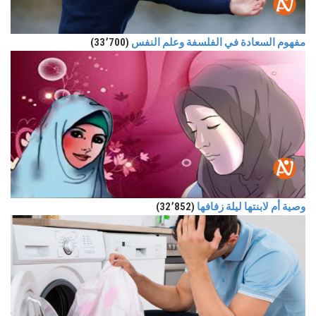
مفهوم السعادة في الفلسفة وعلم النفس
(33٬700)
وصية أم لابنتها ليلة زفافها
(32٬852)