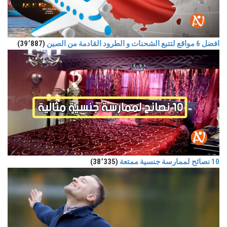
افضل 6 مواقع لتتبع الشحنات و الطرود القادمة من الصين
(39٬887)
10 نصائح لممارسة جنسية ممتعة
(38٬335)