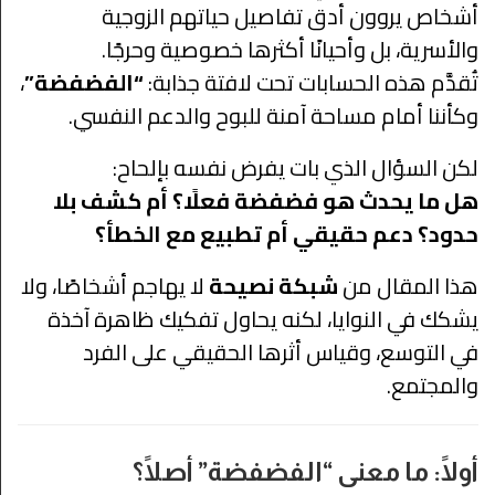
أشخاص يروون أدق تفاصيل حياتهم الزوجية
والأسرية، بل وأحيانًا أكثرها خصوصية وحرجًا.
تُقدَّم هذه الحسابات تحت لافتة جذابة:
“الفضفضة”
،
وكأننا أمام مساحة آمنة للبوح والدعم النفسي.
لكن السؤال الذي بات يفرض نفسه بإلحاح:
هل ما يحدث هو فضفضة فعلًا؟ أم كشف بلا
حدود؟ دعم حقيقي أم تطبيع مع الخطأ؟
هذا المقال من
شبكة نصيحة
لا يهاجم أشخاصًا، ولا
يشكك في النوايا، لكنه يحاول تفكيك ظاهرة آخذة
في التوسع، وقياس أثرها الحقيقي على الفرد
والمجتمع.
أولًا: ما معنى “الفضفضة” أصلًا؟