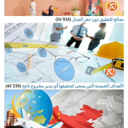
نصائح للتعليق دون حفر الجدار
(56٬034)
الأهداف الخمسة التي يسعى لتحقيقها أي مدير مشروع ناجح
(46٬230)