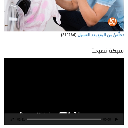
تخلّصْ من البقع بعد الغسيل
(31٬264)
شبكة نصيحة
مشغل
الفيديو
01:11
00:00