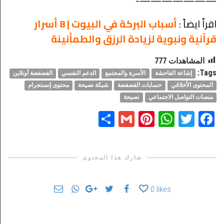
———————-
اقرأ ايضاً :
أسباب البركة في البيوت | 8 أسرار
قرآنية ونبوية لزيادة الرزق والطمأنينة
المشاهدات
777
Tags:
إشاعة الفاحشة
الأسرة والمجتمع
الدعم النفسي
الفضفضة أونلاين
المحتوى الأخلاقي
حسابات الفضفضة
شبكة نصيحة
محتوى إنستجرام
منصات التواصل الاجتماعي
نصيحة
Share
Pinterest
Gmail
WhatsApp
Twitter
Facebook
شارك هذا المحتوى
0
likes