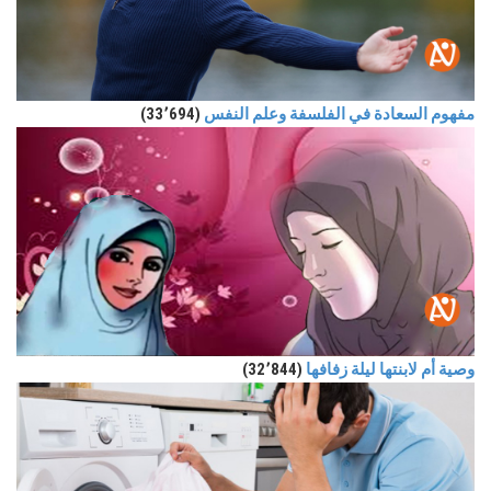
مفهوم السعادة في الفلسفة وعلم النفس
(33٬694)
وصية أم لابنتها ليلة زفافها
(32٬844)