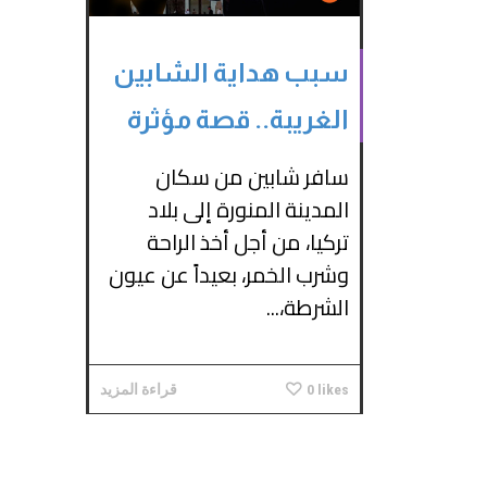
سبب هداية الشابين
الغريبة.. قصة مؤثرة
سافر شابين ﻣﻦ سكان
اﻟﻤﺪﻳﻨﺔ المنورة إلى بلاد
ﺗﺮﻛﻴﺎ، ﻣﻦ أﺟﻞ أﺧﺬ الراحة
وشرب الخمر، بعيداً عن عيون
الشرطة،...
likes
0
قراءة المزيد