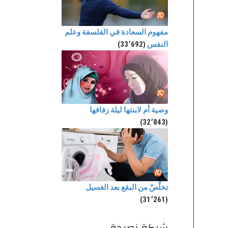
مفهوم السعادة في الفلسفة وعلم
النفس
(33٬692)
وصية أم لابنتها ليلة زفافها
(32٬843)
تخلّصْ من البقع بعد الغسيل
(31٬261)
شبكة نصيحة