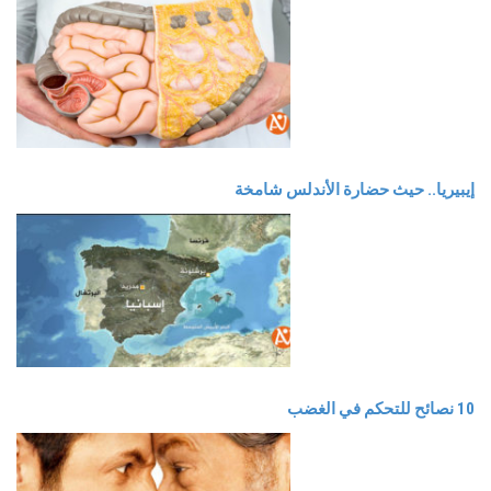
إيبيريا.. حيث حضارة الأندلس شامخة
10 نصائح للتحكم في الغضب