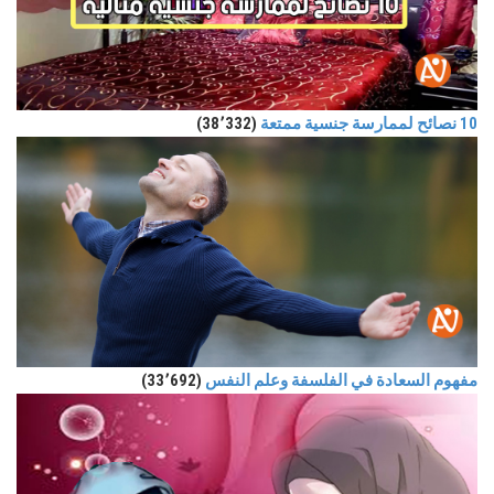
10 نصائح لممارسة جنسية ممتعة
(38٬332)
مفهوم السعادة في الفلسفة وعلم النفس
(33٬692)