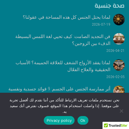
صحة جنسية
لماذا يحتل الجنس كل هذه المساحة في عقولنا؟
2026-07-19
فن التجديد الصامت: كيف تحيي لغة اللمس البسيطة
الدفء بين الزوجين؟
2026-04-21
لماذا يفقد الأزواج الشغف للعلاقة الحميمة؟ الأسباب
الحقيقية والعلاج الفعّال
2026-02-05
أثر ممارسة الجنس على الجسم: 9 فوائد جسدية ونفسية
مدعومة علميًا
نحن نستخدم ملفات تعريف الارتباط للتأكد من أننا نقدم لك أفضل تجربة
2026-01-27
على موقعنا. إذا واصلت استخدام هذا الموقع، فسوف نفترض أنك سعيد
به.
اصنع بنفسك
Privacy policy
Ok
مخاطر الإسراف في المضادات الحيوية | دليل شامل لحماية صحتك ومستقبلك
النجاح الوهمي على السوشيال ميديا | لماذا نشعر أن حياتنا أقل من الآخرين؟