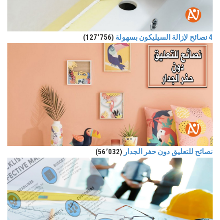
4 نصائح لإزالة السيليكون بسهولة
(127٬756)
نصائح للتعليق دون حفر الجدار
(56٬032)