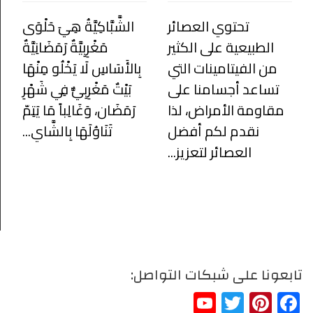
تحتوي العصائر
الشَّبَّاكِيَّةُ هِيَ حَلْوَى
الطبيعية على الكثير
مَغْرِبِيَّةٌ رَمَضَانِيَّةٌ
من الفيتامينات التي
بِالأَسَاسِ لَا يَخْلُو مِنْهَا
تساعد أجسامنا على
بَيْتٌ مَغْرِبِيٌّ فِي شَهْرِ
مقاومة الأمراض، لذا
رَمَضَان، وَغَالِباً مَا يَتِمّ
نقدم لكم أفضل
تَنَاوُلَهَا بِالشَّاي...
العصائر لتعزيز...
تابعونا على شبكات التواصل:
YouTube
Twitter
Pinterest
Facebook