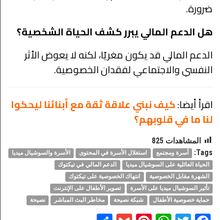
ضرورة.
هل الدعم المالي يبرر كشف الحياة الشخصية؟
الدعم المالي قد يكون مغريًا، لكنه لا يعوض الأثر
النفسي والاجتماعي لفقدان الخصوصية.
اقرأ أيضا:
كيف نبني علاقة ثقة مع أبنائنا ليحكوا
لنا ما في قلوبهم؟
المشاهدات
825
Tags:
أسرة ومجتمع
استغلال الأسرة في المحتوى
الأسرة والسوشيال ميديا
الحياة العائلية على السوشيال ميديا
الدعم المالي في تيكتوك
الشهرة مقابل الخصوصية
انتهاك الخصوصية على تيكتوك
تأثير السوشيال ميديا على الأسرة
تصوير الأطفال على الإنترنت
حماية خصوصية الأطفال
شبكة نصيحة
مخاطر البث المباشر
نصيحة