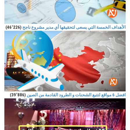
الأهداف الخمسة التي يسعى لتحقيقها أي مدير مشروع ناجح
(46٬226)
افضل 6 مواقع لتتبع الشحنات و الطرود القادمة من الصين
(39٬886)