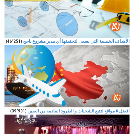
الأهداف الخمسة التي يسعى لتحقيقها أي مدير مشروع ناجح
(46٬251)
افضل 6 مواقع لتتبع الشحنات و الطرود القادمة من الصين
(39٬901)