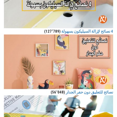
4 نصائح لإزالة السيليكون بسهولة
(127٬789)
نصائح للتعليق دون حفر الجدار
(56٬048)