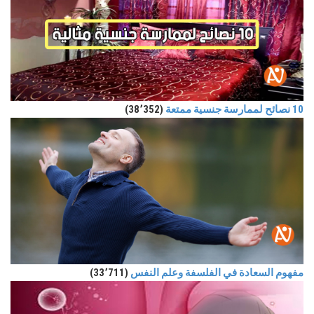
10 نصائح لممارسة جنسية ممتعة
(38٬352)
مفهوم السعادة في الفلسفة وعلم النفس
(33٬711)