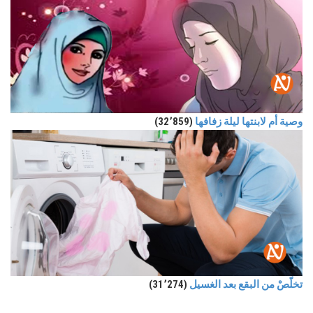
وصية أم لابنتها ليلة زفافها
(32٬859)
تخلّصْ من البقع بعد الغسيل
(31٬274)