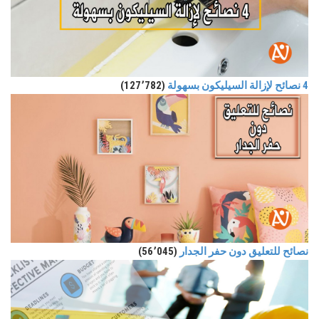
4 نصائح لإزالة السيليكون بسهولة
(127٬782)
نصائح للتعليق دون حفر الجدار
(56٬045)