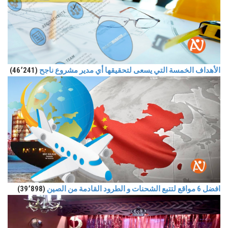
الأهداف الخمسة التي يسعى لتحقيقها أي مدير مشروع ناجح
(46٬241)
افضل 6 مواقع لتتبع الشحنات و الطرود القادمة من الصين
(39٬898)