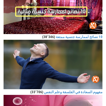
10 نصائح لممارسة جنسية ممتعة
(38٬346)
مفهوم السعادة في الفلسفة وعلم النفس
(33٬706)