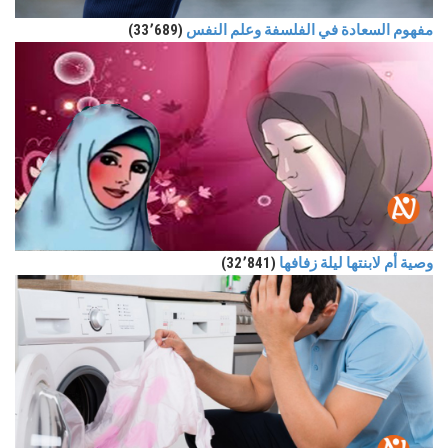
مفهوم السعادة في الفلسفة وعلم النفس
(33٬689)
وصية أم لابنتها ليلة زفافها
(32٬841)