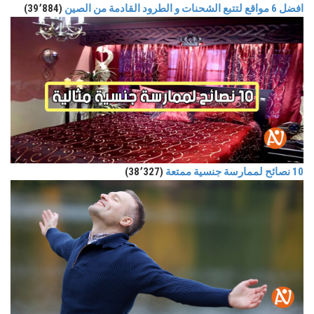
افضل 6 مواقع لتتبع الشحنات و الطرود القادمة من الصين
(39٬884)
10 نصائح لممارسة جنسية ممتعة
(38٬327)