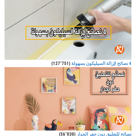
4 نصائح لإزالة السيليكون بسهولة
(127٬751)
نصائح للتعليق دون حفر الجدار
(56٬030)