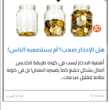
هل الإدخار صعب؟ أم يستصعبه الناس!
أهمية الادخار ليست في كونه طريقة لتكديس
المال بشكل جشع كما يفسره البعض! بل في كونه
نظاما لتقليل صدمات...
likes
0
قراءة المزيد