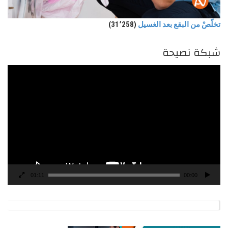
تخلّصْ من البقع بعد الغسيل
(31٬258)
شبكة نصيحة
مشغل
الفيديو
01:11
00:00