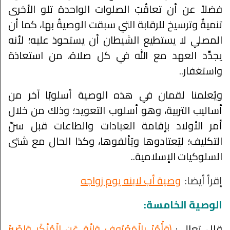
فضلاً عن أن تعاقُبَ الصلوات الواحدة تلو الأخرى
تنميةٌ وترسيخ للرقابة التي سبقت الوصيةُ بها، كما أن
المصلي لا يستطيع الشيطان أن يستحوذ عليه؛ لأنه
يجدِّد العهد مع الله في كل صلاة، من استعاذة
واستغفار..
ويُعلمنا لقمان في هذه الوصية أسلوبًا آخر من
أساليب التربية، وهو أسلوب التعويد؛ وذلك من خلال
أمر الأولاد بإقامة العبادات والطاعات قبل سنِّ
التكليف؛ ليَعتادوها ويَألفوها، وكذا الحال مع شتى
السلوكيات الإسلامية..
إقرأ
أيضا:
وصية أب لابنه يوم زواجه
الوصية الخامسة:
قال تعالى:
﴿وَأْمُرْ بِالْمَعْرُوفِ وَانْهَ عَنِ الْمُنْكَرِ وَاصْبِرْ