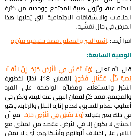
الاجتماعية، وتَزول هيبة المجتمع ووحدته من كثرة
الخلافات والانشقاقات الاجتماعية التي يَجلبها هذا
المرض في حال تفشِّيه.
اقرا أيضا:
بائعة الخبز والمعلم.. قصة حقيقية مؤثرة
الوصية السابعة:
قال الله تعالى:
﴿وَلَا تَمْشِ فِي الْأَرْضِ مَرَحًا إِنَّ اللَّهَ لَا
يُحِبُّ كُلَّ مُخْتَالٍ فَخُورٍ﴾
[لقمان: 18]، نظرًا لخطورة
التكبُّر والاستعلاء ومضارِّه الواضحة على الفرد
والمجتمع، فقد كرَّر لقمان النهي عنه لابنه، ولكن في
أسلوب مغاير للسابق، لعدم إثارة الملل والرتابة، وهو
في ذلك يعبر بقوله:
﴿وَلَا تَمْشِ فِي الْأَرْضِ مَرَحًا
مع أن
المشي لا يكون إلا في الأرض، فقصد من المشي مع
الناس على اختلاف ألوانهم وأشكالهم؛ أي: لا تمش