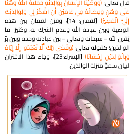
قال تعالى:
﴿وَوَصَّيْنَا الْإِنْسَانَ بِوَالِدَيْهِ حَمَلَتْهُ أُمُّهُ وَهْنًا
عَلَى وَهْنٍ وَفِصَالُهُ فِي عَامَيْنِ أَنِ اشْكُرْ لِي وَلِوَالِدَيْكَ
إِلَيَّ الْمَصِيرُ﴾
[لقمان: 14]، وقرَن لقمان بين هذه
الوصية وبين عبادة الله وعدم الشرك به، وكثيرًا ما
يَقرن الله – سبحانه وتعالى – بين عبادته وحده وبين برِّ
الوالدَين؛ كقوله تعالى:
﴿وَقَضَى رَبُّكَ أَلَّا تَعْبُدُوا إِلَّا إِيَّاهُ
وَبِالْوَالِدَيْنِ إِحْسَانًا﴾
[الإسراء:23]، وجاء هذا الاقتران
لبيان سموِّ منزلة الوالدَين.