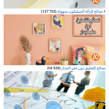
4 نصائح لإزالة السيليكون بسهولة
(127٬752)
نصائح للتعليق دون حفر الجدار
(56٬030)