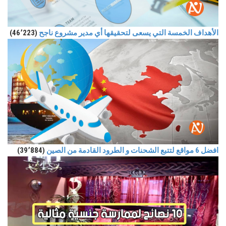
الأهداف الخمسة التي يسعى لتحقيقها أي مدير مشروع ناجح
(46٬223)
افضل 6 مواقع لتتبع الشحنات و الطرود القادمة من الصين
(39٬884)