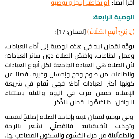
اقرأ أيضا:
أم تخاطب ابنها و توصيه
الوصية الرابعة:
﴿ يَا بُنَيَّ أَقِمِ الصَّلَاةَ ﴾
[لقمان: 17]:
يوجِّه لقمان ابنه في هذه الوصية إلى أداء العبادات،
وعمل الطاعات، واختصَّ الصلاة دون سائر العبادات؛
لأن الصلاة هي العبادة الجامعة لكل أنواع العبادات
والطاعات من صوم وحج وإحسان وغيره.. فضلاً عن
كونها أكثر العبادات أداءً؛ فهي تُقام في شريعة
الإسلام خمس مرات في اليوم والليلة باستثناء
النوافل؛ لذا اختصَّها لقمان بالذِّكر.
وفي توجيهِ لقمان لابنه بإقامة الصلاة إصلاحٌ لنفسه
وتهذيب لأخلاقياته؛ فالمُصلِّي يَشعر بالراحة
والطمأنينة من جراء الخشوع والسكون المصاحب لها،