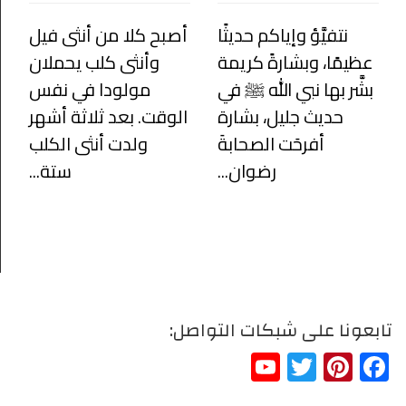
نتفيَّؤ وإياكم حديثًا
أصبح كلا من أنثى فيل
عظيمًا، وبشارةً كريمة
وأنثى كلب يحملان
بشَّر بها نبي الله ﷺ في
مولودا في نفس
حديث جليل، بشارة
الوقت. بعد ثلاثة أشهر
أفرحَت الصحابةَ
ولدت أنثى الكلب
رضوان...
ستة...
تابعونا على شبكات التواصل:
YouTube
Twitter
Pinterest
Facebook
Channel