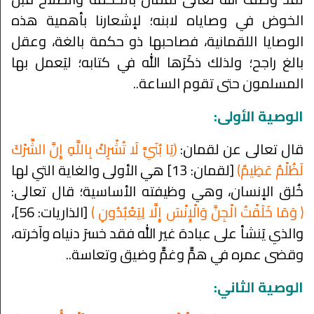
الخوض في وصاياه لابنه؛ لإشعارنا بأهمية هذه
الوصايا اللقمانية، فصاحبها ذو حكمة بالغة، وعقل
بالغ راجح؛ ولذلك ذكَرَها الله في كتابه؛ ليَعمل بها
المسلمون حتى تقوم الساعة..
الوصية الأولى:
قال تعالى عن لقمان:
﴿يَا بُنَيَّ لَا تُشْرِكْ بِاللَّهِ إِنَّ الشِّرْكَ
لَظُلْمٌ عَظِيمٌ﴾
[لقمان: 13] هي الأولى والغاية التي لها
خُلق الإنسان، وهي وظيفته الأساسية؛ قال تعالى:
﴿ وَمَا خَلَقْتُ الْجِنَّ وَالْإِنْسَ إِلَّا لِيَعْبُدُونِ ﴾
[الذاريات: 56]،
والذي يَنشأ على عبادة غير الله فقد خسرَ دنياه وآخرته،
وقضى عمره في همٍّ وغمٍّ وضيق وتعاسة..
الوصية الثاني: