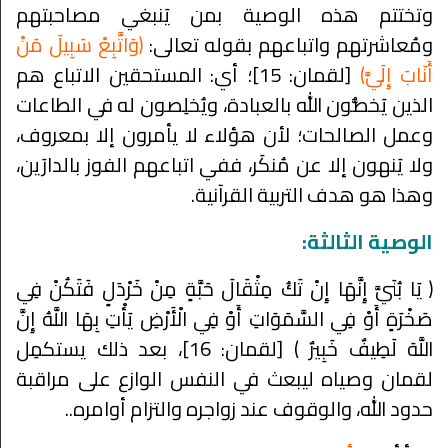
وتختتم هذه الوصية بمن يَنبغي مصاحبتهم
ومُعاشرتهم واتباعهم بقوله تعالى:
﴿وَاتَّبِعْ سَبِيلَ مَنْ
أَنَابَ إِلَيَّ﴾
[لقمان: 15]؛ أي: المستحقين الاتباع هم
الذين يَخصُّون الله بالعبادة، ويُخلِصون له في الطاعات
وعمل الصالحات؛ لأن هؤلاء لا يأمرون إلا بمعروف،
ولا يَنهون إلا عن مُنكَر، ففي اتباعهم الفوز بالدارَين،
وهذا هو هدف التربية القرآنية.
الوصية الثالثة:
﴿ يَا بُنَيَّ إِنَّهَا إِنْ تَكُ مِثْقَالَ حَبَّةٍ مِنْ خَرْدَلٍ فَتَكُنْ فِي
صَخْرَةٍ أَوْ فِي السَّمَوَاتِ أَوْ فِي الْأَرْضِ يَأْتِ بِهَا اللَّهُ إِنَّ
اللَّهَ لَطِيفٌ خَبِيرٌ ﴾ [لقمان: 16]، بعد ذلك يستكمِل
لقمان وصياه ليبعث في النفس الوازع على مراقبة
حدود الله، والوقوف عند زواجره والتزام أوامره..