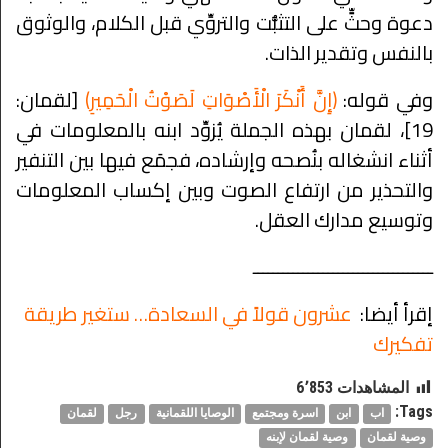
دعوة وحثٍّ على التثبُّت والتروِّي قبل الكلام، والوثوق
بالنفس وتقدير الذات.
وفي قوله:
﴿إِنَّ أَنْكَرَ الْأَصْوَاتِ لَصَوْتُ الْحَمِيرِ﴾
[لقمان:
19]، لقمان بهذه الجملة يُزوِّد ابنه بالمعلومات في
أثناء انشغاله بنُصحه وإرشاده، فجمَع فيها بين التنفير
والتحذير من ارتفاع الصوت وبين إكساب المعلومات
وتوسيع مدارك العقل.
ــــــــــــــــــــــــــــــــــــ
إقرأ أيضا:
عشرون قولاً في السعادة… ستغير طريقة
تفكيرك
المشاهدات
6٬853
Tags:
اب
ابن
اسرة ومجتمع
الوصايا اللقمانية
رجل
لقمان
وصية لقمان
وصية لقمان لإبنه