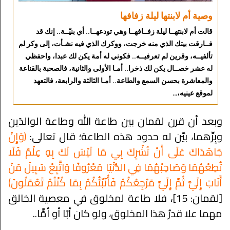
وصية أم لابنتها ليلة زفافها
قالت أم لابنتهــا ليلة زفــافهــا وهي تودعهــا.. أي بنيّــة.. إنك قد
فــارقت بيتك الذي منه خرجت، ووكرك الذي فيه نشـأت، إلى وكر لم
تألفيــه، وقرين لم تعرفيــه.. فكوني له أمة يكن لك عبدا، واحفظي
له عشر خصــال يكن لك ذخرا.. أمـا الأولى والثانية، فالصحبة بالقناعة
والمعاشرة بحسن السمع والطاعة.. أمـا الثالثة والرابعة، فالتعهد
لموقع عينيه،…
وبعد أن قرن لقمان بين طاعة الله وطاعة الوالدَين
وبِرِّهما، بيَّن له حدود هذه الطاعة؛ قال تعالى:
﴿وَإِنْ
جَاهَدَاكَ عَلَى أَنْ تُشْرِكَ بِي مَا لَيْسَ لَكَ بِهِ عِلْمٌ فَلَا
تُطِعْهُمَا وَصَاحِبْهُمَا فِي الدُّنْيَا مَعْرُوفًا وَاتَّبِعْ سَبِيلَ مَنْ
أَنَابَ إِلَيَّ ثُمَّ إِلَيَّ مَرْجِعُكُمْ فَأُنَبِّئُكُمْ بِمَا كُنْتُمْ تَعْمَلُونَ﴾
[لقمان: 15]، فلا طاعة لمخلوق في معصية الخالق
مهما علا قدرُ هذا المخلوق، ولو كان أبًا أو أمًّا..