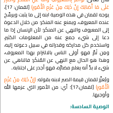
عَلَى مَا أَصَابَكَ إِنَّ ذَلِكَ مِنْ عَزْمِ الْأُمُورِ﴾
[لقمان: 17]،
يوجه لقمان في هذه الوصية ابنه إلى ما يثبت ويرسِّخ
عنده المعروف، ويمنع عنه المنكر؛ من خلال الدعوة
إلى المعروف والنهي عن المنكَر؛ لأن الإنسان إذا ما
دعا إلى شيء جمع عنه من المعلومات الكثير،
واستخدم كل مداركه وقدراته في سبيل دعوته إليه،
ومِن ثَمَّ فهو أولى الناس بالالتزام بهذا المعروف،
وهذا هو الحال مع النهي عن المُنكَر؛ فالناهي عن
شيء لا بدَّ أنه يعلم مضارَّه، فهو أجدر على اجتنابه..
ويُعزِّز لقمان قيمة الصبر لابنه بقوله:
﴿إِنَّ ذَلِكَ مِنْ عَزْمِ
الْأُمُورِ﴾
[لقمان:17]؛ أي: من الأمور التي عزمها الله
وأوجبها.
الوصية السادسة: