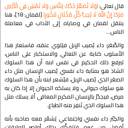
قال تعالى:
﴿وَلَا تُصَعِّرْ خَدَّكَ لِلنَّاسِ وَلَا تَمْشِ فِي الْأَرْضِ
مَرَحًا إِنَّ اللَّهَ لَا يُحِبُّ كُلَّ مُخْتَالٍ فَخُورٍ﴾
[لقمان: 18]، هنا
ينتقل لقمان في وصاياه إلى الآداب في معاملة
الناس…
والصَّعَر: داء يُصيب الإبل فيَلوي عنقه، فاستعار هذا
الأسلوب كناية عن التعالي والاستكبار على الناس،
ليرفع ذلك الحكيم في نفس ابنه أن هذا السلوك
الشاذ هو بمثابة داء نفسي يُصيب الإنسان مثل داء
الصعَر الذي يُصيب الإبل، فيُشعر ابنه بأن هذا السلوك
هو سلوك حيواني، ولا يسلكه الحيوان إلا إذا كان به
مرض، فيجدُرُ بالإنسان المكرم المعافى ألا يسلك مثل
هذا السلوك الذي تَنفِر منه الطباع.
والكِبْر داء نفسي واجتماعي يَشعُر معه صاحبه بأنه
أفضل من غيره، فتتفكَّك بذلك أواصر العلاقات