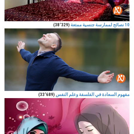
10 نصائح لممارسة جنسية ممتعة
(38٬329)
مفهوم السعادة في الفلسفة وعلم النفس
(33٬689)