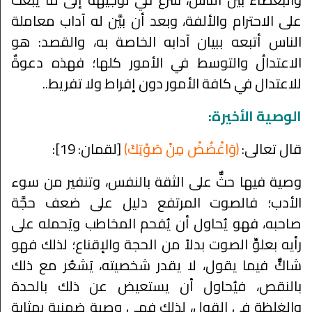
على الاحترام والألفة، وبعد أن بيَّن له آداب معاملة
الناس أتبعه ببيان آدابه الخاصة به، والقصد: هو
الاعتدالُ والتوسط في الأمور كلها؛ فهذه دعوةٌ
للاعتدال في كافة الأمور دون إفراط ولا تفريط..
الوصية الأخيرة:
قال تعالى:
﴿وَاغْضُضْ مِنْ صَوْتِكَ﴾
[لقمان: 19]:
وصية فيها حثٌّ على الثقة بالنفس، وتنفير من سوء
الأدب؛ فالصوت المرتفع دليل على ضعف حجَّة
صاحبه، فهو يُحاول أن يُفحم المخاطب ويَحمله على
رأيه بعلوِّ الصوت بدلاً من الحجة والإقناع؛ لذلك فهو
شاكٌّ فيما يقول، لا يقدر شخصيته، يَشعُر مع ذلك
بالنقص، فيُحاول أن يستعيض عن ذلك بالحدة
والغلظة في القول، لذلك فهي وصية ضمنية بمثابة