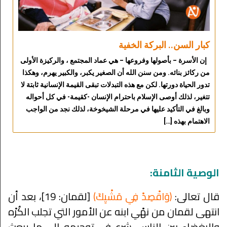
كبار السن.. البركة الخفية
إن الأسرة – بأصولها وفروعها – هي عماد المجتمع ، والركيزة الأولى
من ركائز بنائه. ومن سنن الله أن الصغير يكبر، والكبير يهرم، وهكذا
تدور الحياة دورتها. لكن مع هذه التبدلات تبقى القيمة الإنسانية ثابتة لا
تتغير، لذلك أوصى الإسلام باحترام الإنسان -كقيمة- في كل أحواله
وبالغ في التأكيد عليها في مرحلة الشيخوخة، لذلك نجد من الواجب
الاهتمام بهذه […]
الوصية الثامنة:
قال تعالى:
﴿وَاقْصِدْ فِي مَشْيِكَ﴾
[لقمان: 19]، بعد أن
انتهى لقمان من نهْي ابنه عن الأمور التي تجلب الكُرْه
والبغضاء بين الناس، شرع في توجيهه إلى ما يبعث