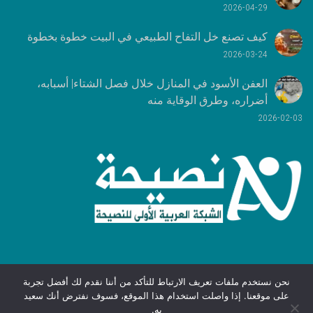
2026-04-29
كيف تصنع خل التفاح الطبيعي في البيت خطوة بخطوة
2026-03-24
العفن الأسود في المنازل خلال فصل الشتاء| أسبابه،
أضراره، وطرق الوقاية منه
2026-02-03
نحن نستخدم ملفات تعريف الارتباط للتأكد من أننا نقدم لك أفضل تجربة
على موقعنا. إذا واصلت استخدام هذا الموقع، فسوف نفترض أنك سعيد
الخصوصية
|
الشروط والقوانين
جميع
به.