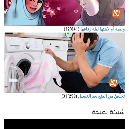
وصية أم لابنتها ليلة زفافها
(32٬841)
تخلّصْ من البقع بعد الغسيل
(31٬258)
شبكة نصيحة
مشغل